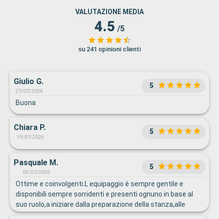
VALUTAZIONE MEDIA
4.5
/5
su 241 opinioni clienti
Giulio G.
5
27/07/2026
Buona
Chiara P.
5
19/07/2026
Pasquale M.
5
05/07/2026
Ottime e coinvolgenti.L equipaggio è sempre gentile e
disponibili sempre sorridenti e presenti ognuno in base al
suo ruolo,a iniziare dalla preparazione della stanza,alle
ragazze del servizio ristorante,a quelli del buffet,ottima