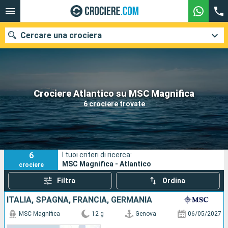
Cercare una crociera
Le nostre destinazioni
Crociere Atlantico su MSC Magnifica
6 crociere trovate
Mesi di partenza
Porti
Compagnie
6
I tuoi criteri di ricerca:
Ricerca
MSC Magnifica - Atlantico
crociere
Filtra
Ordina
ITALIA, SPAGNA, FRANCIA, GERMANIA
MSC Magnifica
12 g
Genova
06/05/2027