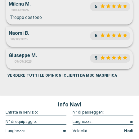
Milena M.
organizzazione,se potessi dare più di 10 avrei dato molto di
5
più e inoltre la figura di Juli è stata essenziale lei è
28/06/2026
bravissima gentilissima e disponibile
Troppo costoso
Naomi B.
5
28/10/2025
Giuseppe M.
5
09/09/2025
VERDERE TUTTI LE OPINIONI CLIENTI DA MSC MAGNIFICA
Info Navi
Entrata in servizio:
N° di passeggeri:
N° di equipaggio:
Larghezza:
m
Lunghezza:
m
Velocità:
Nodi