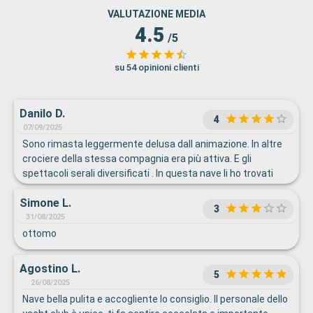
VALUTAZIONE MEDIA
4.5
/5
su 54 opinioni clienti
Danilo D.
4
07/09/2025
Sono rimasta leggermente delusa dall animazione. In altre
crociere della stessa compagnia era più attiva. E gli
spettacoli serali diversificati . In questa nave li ho trovati
belli ma Sempre Molto simili. La nave era molto bella, per la
Simone L.
sua giovane età credo sia già stata abbastanza sfruttata e
3
usurata.
31/08/2025
ottomo
Agostino L.
5
26/08/2025
Nave bella pulita e accogliente lo consiglio. Il personale dello