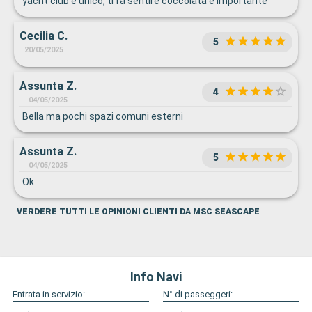
yacht club è unico, ti fa sentire coccolata e importante
Cecilia C.
5
20/05/2025
Assunta Z.
4
04/05/2025
Bella ma pochi spazi comuni esterni
Assunta Z.
5
04/05/2025
Ok
VERDERE TUTTI LE OPINIONI CLIENTI DA MSC SEASCAPE
Info Navi
Entrata in servizio:
N° di passeggeri: