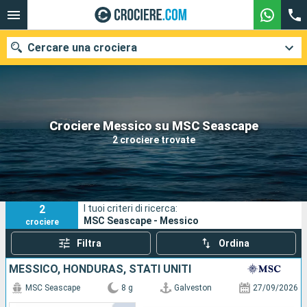
Cercare una crociera
Le nostre destinazioni
Crociere Messico su MSC Seascape
2 crociere trovate
Mesi di partenza
Porti
Compagnie
2
I tuoi criteri di ricerca:
Ricerca
MSC Seascape - Messico
crociere
Filtra
Ordina
MESSICO, HONDURAS, STATI UNITI
MSC Seascape
8 g
Galveston
27/09/2026