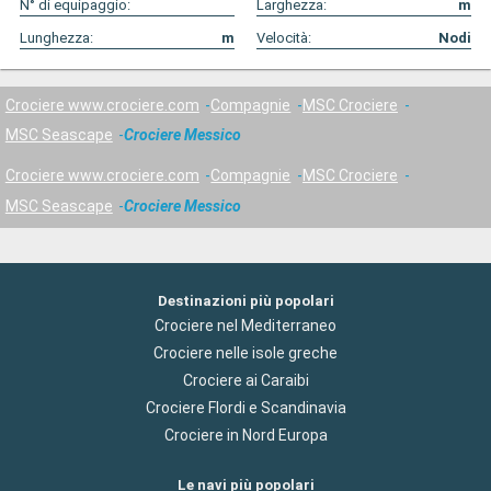
N° di equipaggio:
Larghezza:
m
Lunghezza:
m
Velocità:
Nodi
Crociere www.crociere.com
Compagnie
MSC Crociere
MSC Seascape
Crociere Messico
Crociere www.crociere.com
Compagnie
MSC Crociere
MSC Seascape
Crociere Messico
Destinazioni più popolari
Crociere nel Mediterraneo
Crociere nelle isole greche
Crociere ai Caraibi
Crociere Flordi e Scandinavia
Crociere in Nord Europa
Le navi più popolari