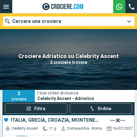
Cercare una crociera
Le nostre destinazioni
Crociere Adriatico su Celebrity Ascent
2 crociere trovate
Mesi di partenza
Porti
Compagnie
2
I tuoi criteri di ricerca:
Ricerca
Celebrity Ascent - Adriatico
crociere
Filtra
Ordina
ITALIA, GRECIA, CROAZIA, MONTENEGRO
Celebrity Ascent
11 g
Civitavecchia - Roma
16/07/2027