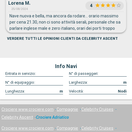
Lorena M.
4
25/08/2024
Nave nuova e bella, ma ancora da rodare… orario massimo
per cena 21.30, non ci sono attività serali, personale che sa
parlare inglese male e zero italiano, orari dei porti troppo
stringenti che spezzavano la giornata, cabina con armadio
VERDERE TUTTI LE OPINIONI CLIENTI DA CELEBRITY ASCENT
piccolissimo e in posizione della nave scomoda, piscine
sovraffollate, troppi bambini che correvano in giro, file
infinite pure per prendere un bicchiere d’acqua,.. speravamo
molto meglio nella Celebrity Ascent
Info Navi
Entrata in servizio:
N° di passeggeri:
N° di equipaggio:
Larghezza:
m
Lunghezza:
m
Velocità:
Nodi
Crociere www.crociere.com
Compagnie
Celebrity Cruises
Celebrity Ascent
Crociere Adriatico
Crociere www.crociere.com
Compagnie
Celebrity Cruises