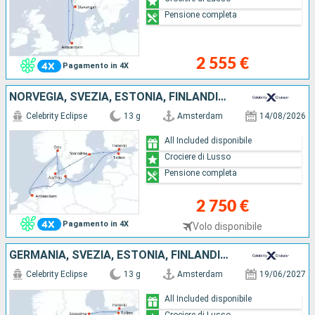
Pensione completa
2 555 €
Pagamento in 4X
NORVEGIA, SVEZIA, ESTONIA, FINLANDIA, DANIMARCA, PAESI BASSI
Celebrity Eclipse
13 g
Amsterdam
14/08/2026
All Included disponibile
Crociere di Lusso
Pensione completa
2 750 €
Pagamento in 4X
Volo disponibile
GERMANIA, SVEZIA, ESTONIA, FINLANDIA, DANIMARCA, PAESI BASSI
Celebrity Eclipse
13 g
Amsterdam
19/06/2027
All Included disponibile