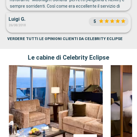
sempre sorridenti. Così come era eccellente il servizio di
pulizia in camera (Momo) e l'organizzazione per l'accesso
Luigi G.
alla nave e per gli scali.
5
26/08/2018
VERDERE TUTTI LE OPINIONI CLIENTI DA CELEBRITY ECLIPSE
Le cabine di Celebrity Eclipse