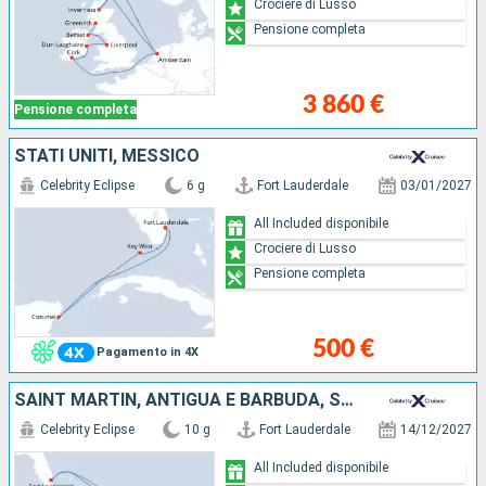
Crociere di Lusso
Pensione completa
3 860 €
Pensione completa
STATI UNITI, MESSICO
Celebrity Eclipse
6 g
Fort Lauderdale
03/01/2027
All Included disponibile
Crociere di Lusso
Pensione completa
500 €
Pagamento in 4X
SAINT MARTIN, ANTIGUA E BARBUDA, SANTA LUCIA, STATI UNITI
Celebrity Eclipse
10 g
Fort Lauderdale
14/12/2027
All Included disponibile