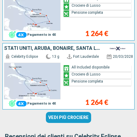
Crociere di Lusso
Pensione completa
1 264 €
Pagamento in 4X
STATI UNITI, ARUBA, BONAIRE, SANTA LUCIA, PORTORICO, REPUBBLICA DOMINICANA
Celebrity Eclipse
13 g
Fort Lauderdale
20/03/2028
All Included disponibile
Crociere di Lusso
Pensione completa
1 264 €
Pagamento in 4X
VEDI PIÙ CROCIERE
Recensioni dei clienti su Celebrity Eclipse