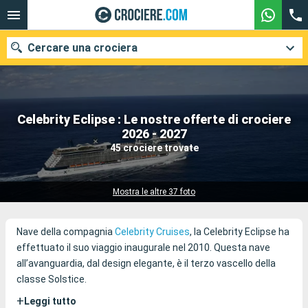
Cercare una crociera
Celebrity Eclipse : Le nostre offerte di crociere
Le nostre destinazioni
2026 - 2027
45 crociere trovate
Mesi di partenza
Porti
Compagnie
Mostra le altre 37 foto
Ricerca
Nave della compagnia
Celebrity Cruises
, la Celebrity Eclipse ha
effettuato il suo viaggio inaugurale nel 2010. Questa nave
all’avanguardia, dal design elegante, è il terzo vascello della
classe Solstice.
+
Leggi tutto