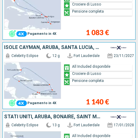
Crociere di Lusso
Pensione completa
1 083 €
Pagamento in 4X
ISOLE CAYMAN, ARUBA, SANTA LUCIA, STATI UNITI
Celebrity Eclipse
12 g
Fort Lauderdale
23/11/2027
All Included disponibile
Crociere di Lusso
Pensione completa
1 140 €
Pagamento in 4X
STATI UNITI, ARUBA, BONAIRE, SAINT MARTIN, SANTA LUCIA, ANTIGUA E BARBUDA
Celebrity Eclipse
13 g
Fort Lauderdale
17/01/2028
All Included disponibile