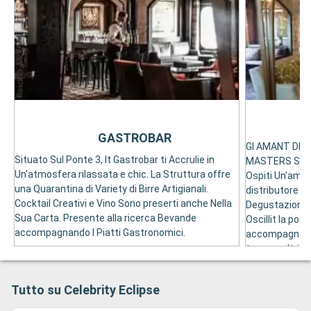
GASTROBAR
GI AMANT DEL
Situato Sul Ponte 3, It Gastrobar ti Accrulie in
MASTERS Sul P
Un'atmosfera rilassata e chic. La Struttura offre
Ospiti Un'ampia
una Quarantina di Variety di Birre Artigianali.
distributore di
Cocktail Creativi e Vino Sono preserti anche Nella
Degustazioni, I
Sua Carta. Presente alla ricerca Bevande
Oscillit la poss
accompagnando I Piatti Gastronomici.
accompagnarlo 
tapas e altri s
Tutto su Celebrity Eclipse