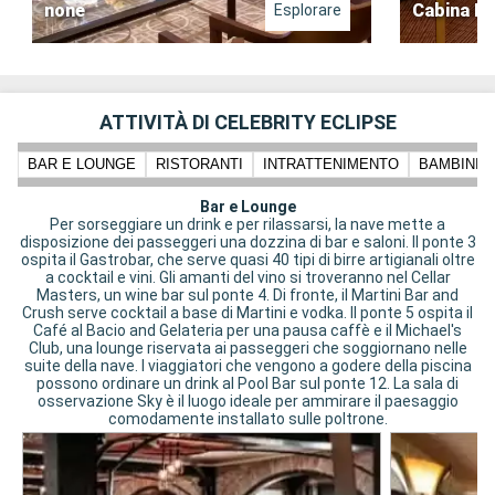
none
Cabina In
Esplorare
ATTIVITÀ DI CELEBRITY ECLIPSE
BAR E LOUNGE
RISTORANTI
INTRATTENIMENTO
BAMBINI 
Bar e Lounge
Per sorseggiare un drink e per rilassarsi, la nave mette a
disposizione dei passeggeri una dozzina di bar e saloni. Il ponte 3
ospita il Gastrobar, che serve quasi 40 tipi di birre artigianali oltre
a cocktail e vini. Gli amanti del vino si troveranno nel Cellar
Masters, un wine bar sul ponte 4. Di fronte, il Martini Bar and
Crush serve cocktail a base di Martini e vodka. Il ponte 5 ospita il
Café al Bacio and Gelateria per una pausa caffè e il Michael's
Club, una lounge riservata ai passeggeri che soggiornano nelle
suite della nave. I viaggiatori che vengono a godere della piscina
possono ordinare un drink al Pool Bar sul ponte 12. La sala di
osservazione Sky è il luogo ideale per ammirare il paesaggio
comodamente installato sulle poltrone.