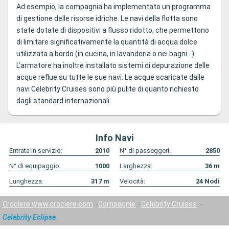
Ad esempio, la compagnia ha implementato un programma
di gestione delle risorse idriche. Le navi della flotta sono
state dotate di dispositivi a flusso ridotto, che permettono
di limitare significativamente la quantità di acqua dolce
utilizzata a bordo (in cucina, in lavanderia o nei bagni…).
L’armatore ha inoltre installato sistemi di depurazione delle
acque reflue su tutte le sue navi. Le acque scaricate dalle
navi Celebrity Cruises sono più pulite di quanto richiesto
dagli standard internazionali.
Info Navi
Entrata in servizio:
2010
N° di passeggeri:
2850
N° di equipaggio:
1000
Larghezza:
36
m
Lunghezza:
317
m
Velocità:
24
Nodi
Crociere www.crociere.com
Compagnie
Celebrity Cruises
Celebrity Eclipse