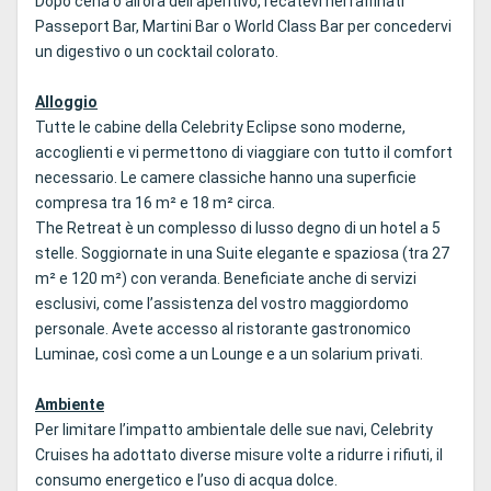
Dopo cena o all’ora dell’aperitivo, recatevi nei raffinati
Passeport Bar, Martini Bar o World Class Bar per concedervi
un digestivo o un cocktail colorato.
Alloggio
Tutte le cabine della Celebrity Eclipse sono moderne,
accoglienti e vi permettono di viaggiare con tutto il comfort
necessario. Le camere classiche hanno una superficie
compresa tra 16 m² e 18 m² circa.
The Retreat è un complesso di lusso degno di un hotel a 5
stelle. Soggiornate in una Suite elegante e spaziosa (tra 27
m² e 120 m²) con veranda. Beneficiate anche di servizi
esclusivi, come l’assistenza del vostro maggiordomo
personale. Avete accesso al ristorante gastronomico
Luminae, così come a un Lounge e a un solarium privati.
Ambiente
Per limitare l’impatto ambientale delle sue navi, Celebrity
Cruises ha adottato diverse misure volte a ridurre i rifiuti, il
consumo energetico e l’uso di acqua dolce.