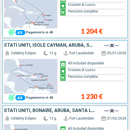
Crociere di Lusso
Pensione completa
1 204 €
Pagamento in 4X
STATI UNITI, ISOLE CAYMAN, ARUBA, SANTA LUCIA, PORTORICO, REPUBBLICA DOMINICANA
Celebrity Eclipse
13 g
Fort Lauderdale
05/01/2028
All Included disponibile
Crociere di Lusso
Pensione completa
1 230 €
Pagamento in 4X
STATI UNITI, BONAIRE, ARUBA, SANTA LUCIA, PORTORICO, REPUBBLICA DOMINICANA
Celebrity Eclipse
13 g
Fort Lauderdale
07/02/2028
All Included disponibile