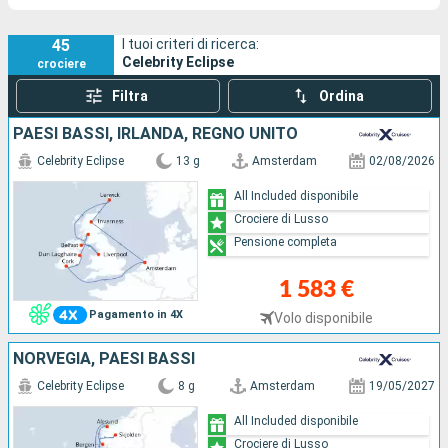
45
I tuoi criteri di ricerca:
Celebrity Eclipse
crociere
Filtra
Ordina
PAESI BASSI, IRLANDA, REGNO UNITO
Celebrity Eclipse
13 g
Amsterdam
02/08/2026
All Included disponibile
Crociere di Lusso
Pensione completa
1 583 €
Pagamento in 4X
Volo disponibile
NORVEGIA, PAESI BASSI
Celebrity Eclipse
8 g
Amsterdam
19/05/2027
All Included disponibile
Crociere di Lusso