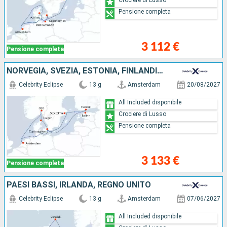
Crociere di Lusso
Pensione completa
3 112 €
Pensione completa
NORVEGIA, SVEZIA, ESTONIA, FINLANDIA, DANIMARCA, PAESI BASSI
Celebrity Eclipse
13 g
Amsterdam
20/08/2027
All Included disponibile
Crociere di Lusso
Pensione completa
3 133 €
Pensione completa
PAESI BASSI, IRLANDA, REGNO UNITO
Celebrity Eclipse
13 g
Amsterdam
07/06/2027
All Included disponibile