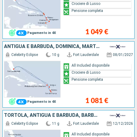
Crociere di Lusso
Pensione completa
1 049 €
Pagamento in 4X
ANTIGUA E BARBUDA, DOMINICA, MARTINICA, SAINT MARTIN, STATI UNITI
Celebrity Eclipse
10 g
Fort Lauderdale
08/01/2027
All Included disponibile
Crociere di Lusso
Pensione completa
1 081 €
Pagamento in 4X
TORTOLA, ANTIGUA E BARBUDA, BARBADOS, SANTA LUCIA, STATI UNITI
Celebrity Eclipse
11 g
Fort Lauderdale
12/12/2026
All Included disponibile