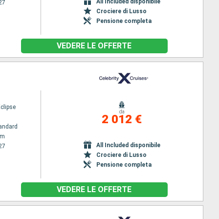
All Included disponibile
27
Crociere di Lusso
Pensione completa
VEDERE LE OFFERTE
Eclipse
da
2 012 €
andard
am
All Included disponibile
27
Crociere di Lusso
Pensione completa
VEDERE LE OFFERTE