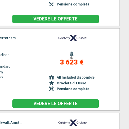
Pensione completa
VEDERE LE OFFERTE
 Amsterdam
Eclipse
da
3 623 €
andard
am
All Included disponibile
27
Crociere di Lusso
Pensione completa
VEDERE LE OFFERTE
Itinerario : Amsterdam, Cork, Dun Laoghaire, Liverpool, Belfast, Greenock, Lerwick, Inverness, Kirkwall, Amsterdam