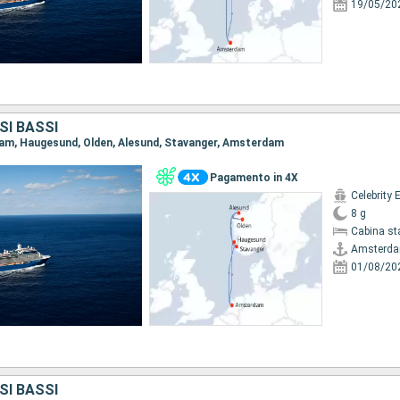
19/05/20
SI BASSI
dam, Haugesund, Olden, Alesund, Stavanger, Amsterdam
Pagamento in 4X
Celebrity 
8 g
Cabina st
Amsterd
01/08/20
SI BASSI