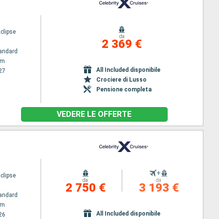
Eclipse
da
2 369 €
andard
am
All Included disponibile
27
Crociere di Lusso
Pensione completa
VEDERE LE OFFERTE
+
Eclipse
da
da
2 750 €
3 193 €
andard
am
All Included disponibile
26