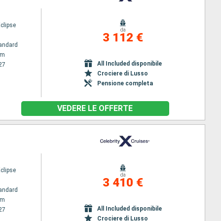
Eclipse
da
3 112 €
andard
am
All Included disponibile
27
Crociere di Lusso
Pensione completa
VEDERE LE OFFERTE
Eclipse
da
3 410 €
andard
am
All Included disponibile
27
Crociere di Lusso