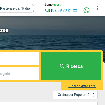
Siamo
aperti
Partenze dall'Italia
02 89 73 21 22
ipse
Ricerca
agnie
Ricerca Avanzata
Ordina per Popolarità