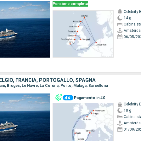
Pensione completa
Celebrity 
14 g
Cabina st
Amsterd
06/05/20
BELGIO, FRANCIA, PORTOGALLO, SPAGNA
dam, Bruges, Le Havre, La Coruna, Porto, Malaga, Barcellona
Pagamento in 4X
Celebrity 
10 g
Cabina st
Amsterd
01/09/20