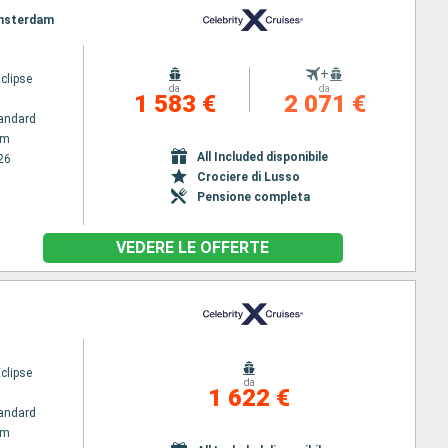
 Amsterdam
+
Eclipse
da
da
1 583 €
2 071 €
andard
am
All Included disponibile
26
Crociere di Lusso
Pensione completa
VEDERE LE OFFERTE
Eclipse
da
1 622 €
andard
am