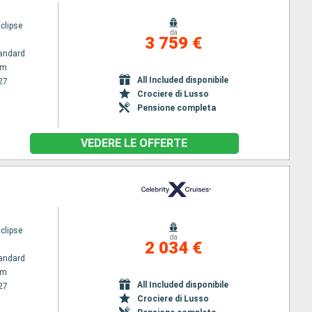
Eclipse
da
3 759 €
andard
am
All Included disponibile
27
Crociere di Lusso
Pensione completa
VEDERE LE OFFERTE
Eclipse
da
2 034 €
andard
am
All Included disponibile
27
Crociere di Lusso