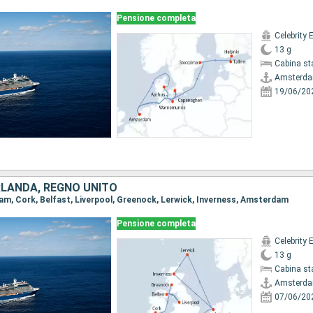
Pensione completa
Celebrity 
13 g
Cabina st
Amsterd
19/06/20
IRLANDA, REGNO UNITO
dam, Cork, Belfast, Liverpool, Greenock, Lerwick, Inverness, Amsterdam
Pensione completa
Celebrity 
13 g
Cabina st
Amsterd
07/06/20