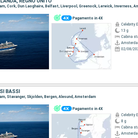
IRLANDA, REGNO UNITO
dam, Cork, Dun Laoghaire, Belfast, Liverpool, Greenock, Lerwick, Inverness,
Pagamento in 4X
Celebrity 
13 g
Cabina st
Amsterd
02/08/20
SI BASSI
dam, Stavanger, Skjolden, Bergen, Alesund, Amsterdam
Pagamento in 4X
Celebrity 
8 g
Cabina st
Amsterd