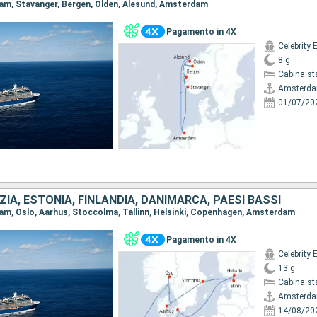
dam, Stavanger, Bergen, Olden, Alesund, Amsterdam
Pagamento in 4X
Celebrity 
8 g
Cabina st
Amsterd
01/07/20
ZIA, ESTONIA, FINLANDIA, DANIMARCA, PAESI BASSI
dam, Oslo, Aarhus, Stoccolma, Tallinn, Helsinki, Copenhagen, Amsterdam
Pagamento in 4X
Celebrity 
13 g
Cabina st
Amsterd
14/08/20