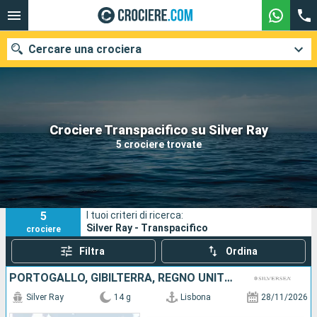
Cercare una crociera
Le nostre destinazioni
Crociere Transpacifico su Silver Ray
5 crociere trovate
Mesi di partenza
Porti
Compagnie
5
I tuoi criteri di ricerca:
Ricerca
Silver Ray - Transpacifico
crociere
Filtra
Ordina
PORTOGALLO, GIBILTERRA, REGNO UNITO, STATI UNITI
Silver Ray
14 g
Lisbona
28/11/2026