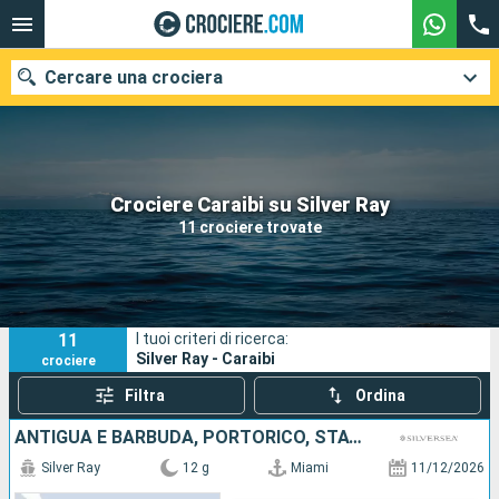
Cercare una crociera
Le nostre destinazioni
Crociere Caraibi su Silver Ray
11 crociere trovate
Mesi di partenza
Porti
Compagnie
11
I tuoi criteri di ricerca:
Ricerca
Silver Ray - Caraibi
crociere
Filtra
Ordina
ANTIGUA E BARBUDA, PORTORICO, STATI UNITI, FRANCIA, ANGUILLA
Silver Ray
12 g
Miami
11/12/2026