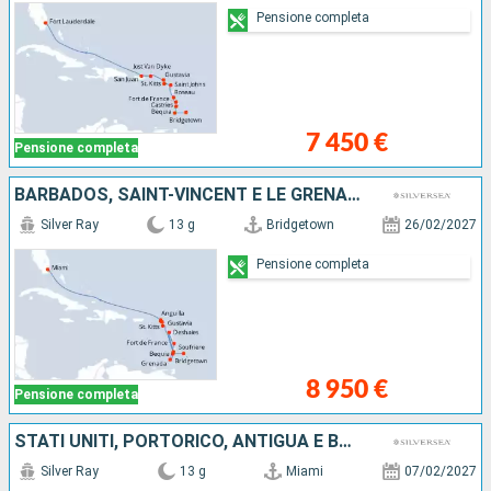
Pensione completa
7 450 €
Pensione completa
BARBADOS, SAINT-VINCENT E LE GRENADINE, GRENADA, MARTINICA, SANTA LUCIA, ANTIGUA E BARBUDA, SAINT MARTIN, FRANCIA, ANGUILLA, STATI UNITI
Silver Ray
13 g
Bridgetown
26/02/2027
Pensione completa
8 950 €
Pensione completa
STATI UNITI, PORTORICO, ANTIGUA E BARBUDA, FRANCIA, DOMINICA, MARTINICA, SAINT-VINCENT E LE GRENADINE, BARBADOS
Silver Ray
13 g
Miami
07/02/2027