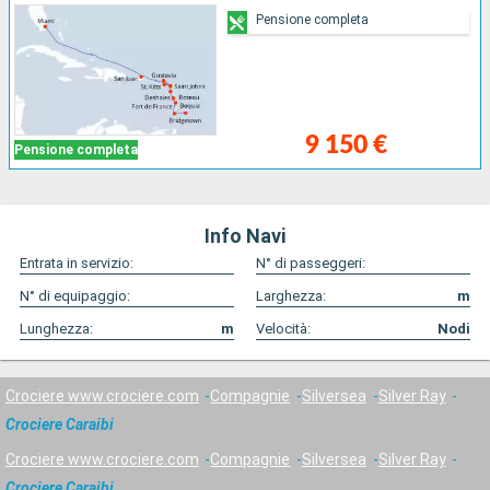
Pensione completa
9 150 €
Pensione completa
Info Navi
Entrata in servizio:
N° di passeggeri:
N° di equipaggio:
Larghezza:
m
Lunghezza:
m
Velocità:
Nodi
Crociere www.crociere.com
Compagnie
Silversea
Silver Ray
Crociere Caraibi
Crociere www.crociere.com
Compagnie
Silversea
Silver Ray
Crociere Caraibi