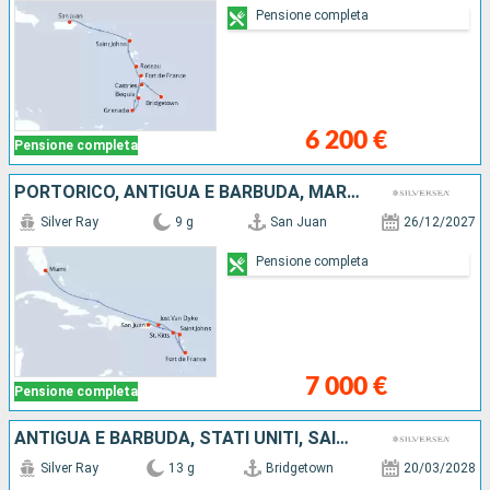
Pensione completa
6 200 €
Pensione completa
PORTORICO, ANTIGUA E BARBUDA, MARTINICA, JOST VAN DYKE, STATI UNITI
Silver Ray
9 g
San Juan
26/12/2027
Pensione completa
7 000 €
Pensione completa
ANTIGUA E BARBUDA, STATI UNITI, SAINT-VINCENT E LE GRENADINE, JOST VAN DYKE, PORTORICO, BARBADOS, MARTINICA, DOMINICA, FRANCIA, SANTA LUCIA
Silver Ray
13 g
Bridgetown
20/03/2028