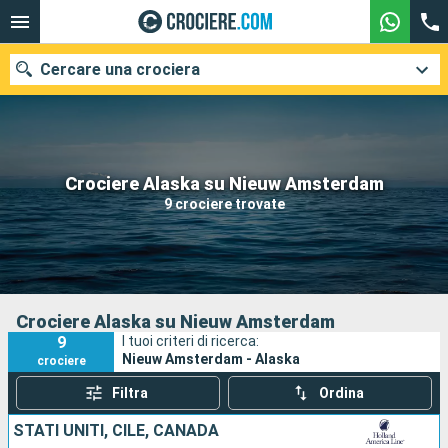
Cercare una crociera
Le nostre destinazioni
Crociere Alaska su Nieuw Amsterdam
9 crociere trovate
Mesi di partenza
Porti
Compagnie
Ricerca
Crociere Alaska su Nieuw Amsterdam
9
I tuoi criteri di ricerca:
Nieuw Amsterdam - Alaska
crociere
Filtra
Ordina
STATI UNITI, CILE, CANADA