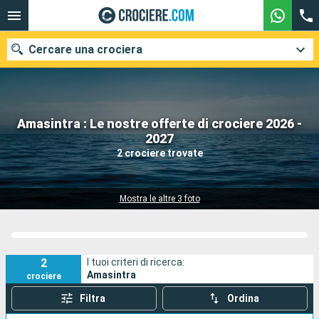
Cercare una crociera
Amasintra : Le nostre offerte di crociere 2026 -
Le nostre destinazioni
2027
2 crociere trovate
Mesi di partenza
Porti
Compagnie
Mostra le altre 3 foto
Ricerca
2
I tuoi criteri di ricerca:
Amasintra
crociere
Filtra
Ordina