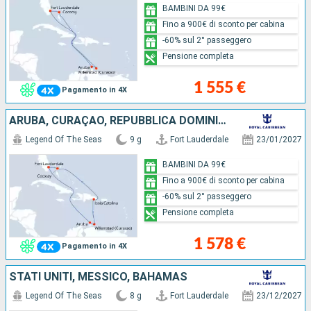
BAMBINI DA 99€
Fino a 900€ di sconto per cabina
-60% sul 2° passeggero
Pensione completa
1 555 €
Pagamento in 4X
ARUBA, CURAÇAO, REPUBBLICA DOMINICANA, BAHAMAS, STATI UNITI
Legend Of The Seas
9 g
Fort Lauderdale
23/01/2027
BAMBINI DA 99€
Fino a 900€ di sconto per cabina
-60% sul 2° passeggero
Pensione completa
1 578 €
Pagamento in 4X
STATI UNITI, MESSICO, BAHAMAS
Legend Of The Seas
8 g
Fort Lauderdale
23/12/2027