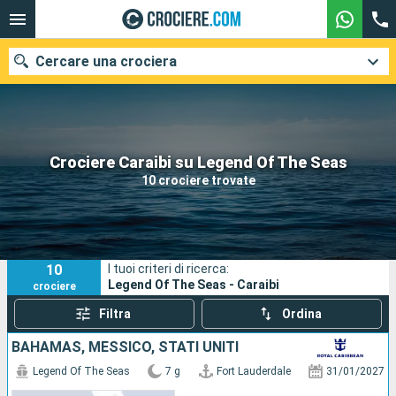
Cercare una crociera
Le nostre destinazioni
Crociere Caraibi su Legend Of The Seas
10 crociere trovate
Mesi di partenza
Porti
Compagnie
10
I tuoi criteri di ricerca:
Ricerca
Legend Of The Seas - Caraibi
crociere
Filtra
Ordina
BAHAMAS, MESSICO, STATI UNITI
Legend Of The Seas
7 g
Fort Lauderdale
31/01/2027