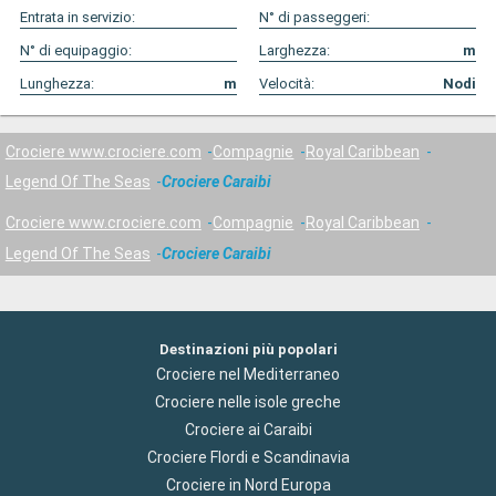
Entrata in servizio:
N° di passeggeri:
N° di equipaggio:
Larghezza:
m
Lunghezza:
m
Velocità:
Nodi
Crociere www.crociere.com
Compagnie
Royal Caribbean
Legend Of The Seas
Crociere Caraibi
Crociere www.crociere.com
Compagnie
Royal Caribbean
Legend Of The Seas
Crociere Caraibi
Destinazioni più popolari
Crociere nel Mediterraneo
Crociere nelle isole greche
Crociere ai Caraibi
Crociere Flordi e Scandinavia
Crociere in Nord Europa