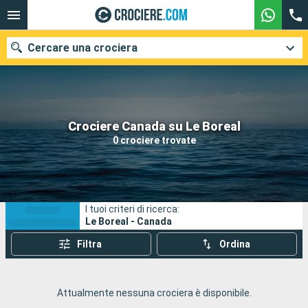
Cercare una crociera
Le nostre destinazioni
Crociere Canada su Le Boreal
0 crociere trovate
Mesi di partenza
Porti
Compagnie
I tuoi criteri di ricerca:
Ricerca
Le Boreal - Canada
Filtra
Ordina
Attualmente nessuna crociera è disponibile.