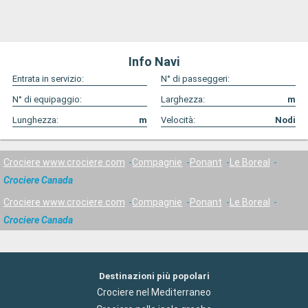
Info Navi
Entrata in servizio:
N° di passeggeri:
N° di equipaggio:
Larghezza:
m
Lunghezza:
m
Velocità:
Nodi
Crociere www.crociere.com
Compagnie
Ponant
Le Boreal
Crociere Canada
Crociere www.crociere.com
Compagnie
Ponant
Le Boreal
Crociere Canada
Destinazioni più popolari
Crociere nel Mediterraneo