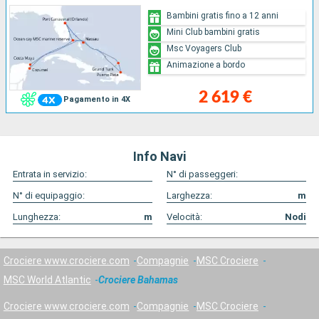
Bambini gratis fino a 12 anni
Mini Club bambini gratis
Msc Voyagers Club
Animazione a bordo
2 619 €
Pagamento in 4X
Info Navi
Entrata in servizio:
N° di passeggeri:
N° di equipaggio:
Larghezza:
m
Lunghezza:
m
Velocità:
Nodi
Crociere www.crociere.com
Compagnie
MSC Crociere
MSC World Atlantic
Crociere Bahamas
Crociere www.crociere.com
Compagnie
MSC Crociere