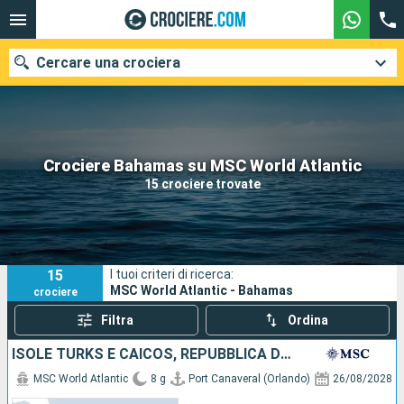
Cercare una crociera
Le nostre destinazioni
Crociere Bahamas su MSC World Atlantic
15 crociere trovate
Mesi di partenza
Porti
Compagnie
15
I tuoi criteri di ricerca:
Ricerca
MSC World Atlantic - Bahamas
crociere
Filtra
Ordina
ISOLE TURKS E CAICOS, REPUBBLICA DOMINICANA, BAHAMAS, STATI UNITI
MSC World Atlantic
8 g
Port Canaveral (Orlando)
26/08/2028