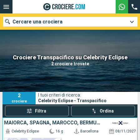
Cercare una crociera
Le nostre destinazioni
Crociere Transpacifico su Celebrity Eclipse
2 crociere trovate
Mesi di partenza
Porti
Compagnie
2
I tuoi criteri di ricerca:
Ricerca
Celebrity Eclipse - Transpacifico
crociere
Filtra
Ordina
MAIORCA, SPAGNA, MAROCCO, BERMUDA, STATI UNITI
Celebrity Eclipse
16 g
Barcellona
08/11/2027