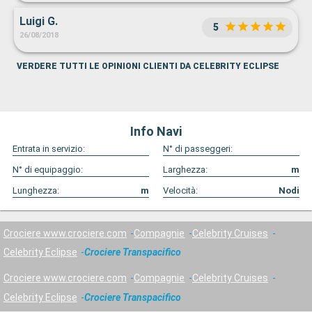
pulizia in camera (Momo) e l'organizzazione per l'accesso
Luigi G.
alla nave e per gli scali.
5
26/08/2018
VERDERE TUTTI LE OPINIONI CLIENTI DA CELEBRITY ECLIPSE
Info Navi
Entrata in servizio:
N° di passeggeri:
N° di equipaggio:
Larghezza:
m
Lunghezza:
m
Velocità:
Nodi
Crociere www.crociere.com
Compagnie
Celebrity Cruises
Celebrity Eclipse
Crociere Transpacifico
Crociere www.crociere.com
Compagnie
Celebrity Cruises
Celebrity Eclipse
Crociere Transpacifico