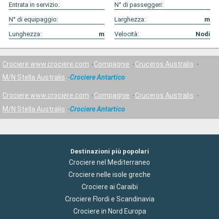
Entrata in servizio:
N° di passeggeri:
N° di equipaggio:
Larghezza:
m
Lunghezza:
m
Velocità:
Nodi
Crociere www.crociere.com
Compagnie
Cruceros Australis
M/N Stella Australis
Crociere Antartico
Crociere www.crociere.com
Compagnie
Cruceros Australis
M/N Stella Australis
Crociere Antartico
Destinazioni più popolari
Crociere nel Mediterraneo
Crociere nelle isole greche
Crociere ai Caraibi
Crociere Flordi e Scandinavia
Crociere in Nord Europa