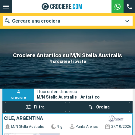
Cercare una crociera
Le nostre destinazioni
Crociere Antartico su M/N Stella Australis
4 crociere trovate
Mesi di partenza
Porti
Compagnie
4
I tuoi criteri di ricerca:
Ricerca
M/N Stella Australis - Antartico
crociere
Filtra
Ordina
CILE, ARGENTINA
M/N Stella Australis
9 g
Punta Arenas
27/10/2026