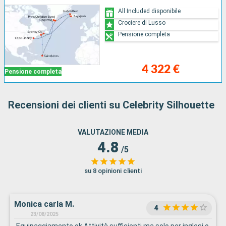
All Included disponibile
Crociere di Lusso
Pensione completa
4 322 €
Pensione completa
Recensioni dei clienti su Celebrity Silhouette
VALUTAZIONE MEDIA
4.8
/5
su 8 opinioni clienti
Monica carla M.
4
23/08/2025
Equipaggiamento ok Attività sufficienti ma solo per inglesi o