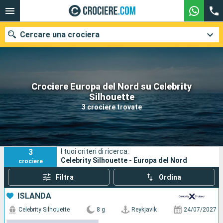
Cercare una crociera
Crociere Europa del Nord su Celebrity
Le nostre destinazioni
Silhouette
3 crociere trovate
Mesi di partenza
Porti
Compagnie
3
I tuoi criteri di ricerca:
Ricerca
Celebrity Silhouette - Europa del Nord
crociere
Filtra
Ordina
ISLANDA
Celebrity Silhouette
8 g
Reykjavik
24/07/2027