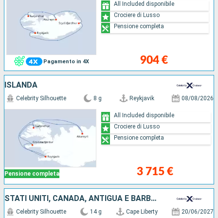
All Included disponibile
Crociere di Lusso
Pensione completa
904 €
Pagamento in 4X
ISLANDA
Celebrity Silhouette
8 g
Reykjavik
08/08/2026
All Included disponibile
Crociere di Lusso
Pensione completa
3 715 €
Pensione completa
STATI UNITI, CANADA, ANTIGUA E BARBUDA, GROENLANDIA, ISLANDA
Celebrity Silhouette
14 g
Cape Liberty
20/06/2027