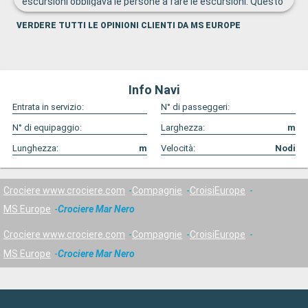
escursioni obbligava le persone a fare le escursioni. Questo
è molto limitante.
VERDERE TUTTI LE OPINIONI CLIENTI DA MS EUROPE
Info Navi
Entrata in servizio:
N° di passeggeri:
N° di equipaggio:
Larghezza:
m
Lunghezza:
m
Velocità:
Nodi
Crociere www.crociere.com
Compagnie
CroisiEurope
MS Europe
Crociere Mar Nero
Crociere www.crociere.com
Compagnie
CroisiEurope
MS Europe
Crociere Mar Nero