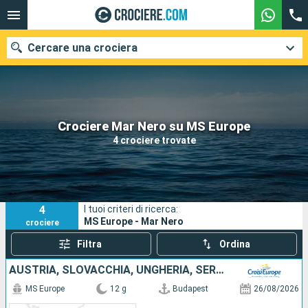
Cercare una crociera
Le nostre destinazioni
Crociere Mar Nero su MS Europe
4 crociere trovate
Mesi di partenza
Porti
Compagnie
4
I tuoi criteri di ricerca:
Ricerca
MS Europe - Mar Nero
crociere
Filtra
Ordina
AUSTRIA, SLOVACCHIA, UNGHERIA, SERBIA, BULGARIA, ROMANIA
MS Europe
12 g
Budapest
26/08/2026