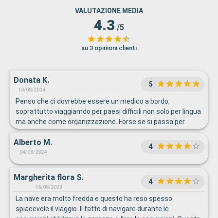
VALUTAZIONE MEDIA
4.3
/5
su 3 opinioni clienti
Donata K.
5
18/08/2024
Penso che ci dovrebbe essere un medico a bordo,
soprattutto viaggiamdo per paesi difficili non solo per lingua
ma anche come organizzazione. Forse se si passa per
Olanda Francia o paesi cosi non ce n’è bisogno. Escursioni
Alberto M.
molto care. Inesistenza di camere singole: io ho pagato più
4
di 6000 euro perché ho pagato doppio essendo sola. Forse è
04/08/2024
normale, ma…gli altri viaggiatori francesi si sono
scandalizzati. Il doppio!
Margherita flora S.
4
16/08/2023
La nave era molto fredda e questo ha reso spesso
spiacevole il viaggio. Il fatto di navigare durante le