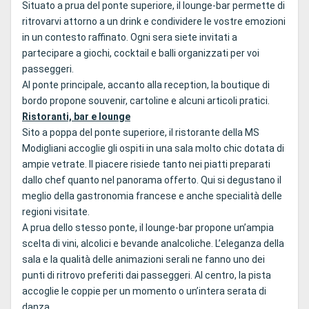
Situato a prua del ponte superiore, il lounge-bar permette di
ritrovarvi attorno a un drink e condividere le vostre emozioni
in un contesto raffinato. Ogni sera siete invitati a
partecipare a giochi, cocktail e balli organizzati per voi
passeggeri.
Al ponte principale, accanto alla reception, la boutique di
bordo propone souvenir, cartoline e alcuni articoli pratici.
Ristoranti, bar e lounge
Sito a poppa del ponte superiore, il ristorante della MS
Modigliani accoglie gli ospiti in una sala molto chic dotata di
ampie vetrate. Il piacere risiede tanto nei piatti preparati
dallo chef quanto nel panorama offerto. Qui si degustano il
meglio della gastronomia francese e anche specialità delle
regioni visitate.
A prua dello stesso ponte, il lounge-bar propone un’ampia
scelta di vini, alcolici e bevande analcoliche. L’eleganza della
sala e la qualità delle animazioni serali ne fanno uno dei
punti di ritrovo preferiti dai passeggeri. Al centro, la pista
accoglie le coppie per un momento o un’intera serata di
danza.