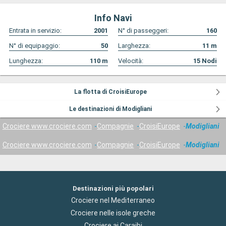
Info Navi
Entrata in servizio:
2001
N° di passeggeri:
160
N° di equipaggio:
50
Larghezza:
11
m
Lunghezza:
110
m
Velocità:
15
Nodi
La flotta di CroisiEurope
Le destinazioni di Modigliani
Crociere www.crociere.com
Compagnie
CroisiEurope
Modigliani
Crociere www.crociere.com
Compagnie
CroisiEurope
Modigliani
Destinazioni più popolari
Crociere nel Mediterraneo
Crociere nelle isole greche
Crociere ai Caraibi