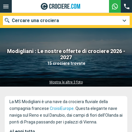
Cercare una crociera
Modigliani : Le nostre offerte di crociere 2026 -
Le nostre destinazioni
2027
15 crociere trovate
Mesi di partenza
Porti
Compagnie
Mostra le altre 3 foto
Ricerca
La MS Modigliani è una nave da crociera fluviale della
compagnia francese
CroisiEurope
. Questa elegante nave
naviga sul Reno e sul Danubio, dai campi di fiori dell’Olanda ai
ponti di Praga passando per i palazzi di Vienna.
+
Leggi tutto