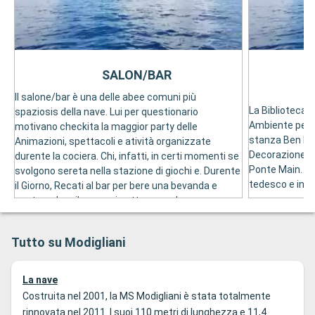
SALON/BAR
Il salone/bar è una delle abee comuni più
La Biblioteca 
spaziosis della nave. Lui per questionario
Ambiente per l
motivano checkita la maggior party delle
stanza Ben Ill
Animazioni, spettacoli e atività organizzate
Decorazione, s
durente la cociera. Chi, infatti, in certi momenti se
Ponte Main. Son
svolgono sereta nella stazione di giochi e. Durente
tedesco e ingl
il Giorno, Recati al bar per bere una bevanda e
contemplare il paesggio attraversa lena
panoramiche. Se Posono Consumares Free Caffè,
Acqua Mineral, Una Selezione Di Birre, Vini e taleé
Tutto su Modigliani
di Frutta se hai Schelto il paccchetto "Bevande
Incluse".
La nave
Costruita nel 2001, la MS Modigliani è stata totalmente
rinnovata nel 2011. I suoi 110 metri di lunghezza e 11,4