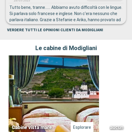
25/07/2023
Tutto bene, tranne...... Abbiamo avuto difficoltà con le lingue.
Si parlava solo francese e inglese. Non c'era nessuno che
parlava italiano. Grazie a Stefanie e Ariko, hanno provato ad
aiutarci in tutte le situazioni. Il personale di servizio al
VERDERE TUTTI LE OPINIONI CLIENTI DA MODIGLIANI
ristorante, dovrebbe essere più sorridente.
Le cabine di Modigliani
Cabine vista mare
aucun
Esplorare