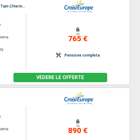
Itinerario : Lione, Avignon, Arles, Porto Saint Louis du Rhone, Martigues, Arles, Viviers, La Voulte, Tain-L'Hermitage, Lione
e
da
765 €
terna
26
Pensione completa
VEDERE LE OFFERTE
e
da
890 €
terna