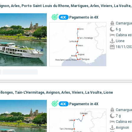
Pagamento in 4X
Camargu
6 g
Cabina es
Lione
18/11/20
ollonges, Tain-L'Hermitage, Avignon, Arles, Viviers, La Voulte, Lione
Pagamento in 4X
Camargu
7 g
Cabina es
Avignon