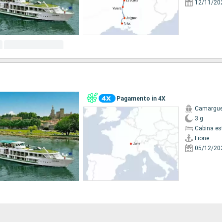
12/11/20
Pagamento in 4X
Camargu
3 g
Cabina es
Lione
05/12/20