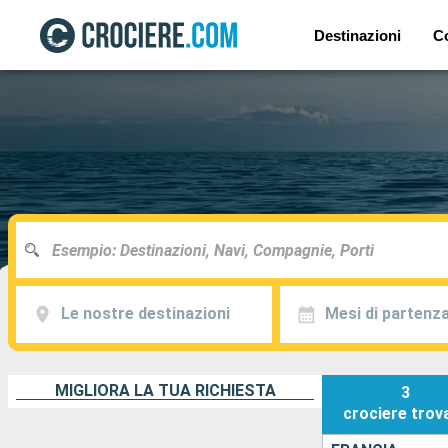
Destinazioni
C
Le nostre destinazioni
Mesi di partenz
MIGLIORA LA TUA RICHIESTA
3
crociere
trov