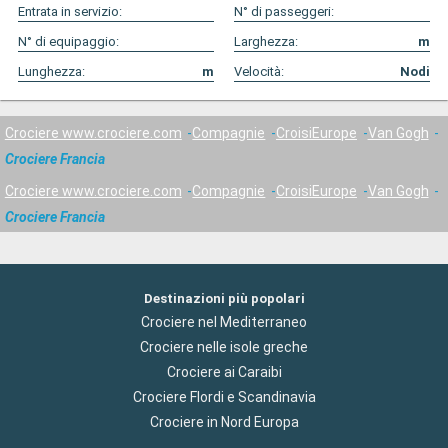
Entrata in servizio:
N° di passeggeri:
N° di equipaggio:
Larghezza:
m
Lunghezza:
m
Velocità:
Nodi
Crociere www.crociere.com
Compagnie
CroisiEurope
Van Gogh
Crociere Francia
Crociere www.crociere.com
Compagnie
CroisiEurope
Van Gogh
Crociere Francia
Destinazioni più popolari
Crociere nel Mediterraneo
Crociere nelle isole greche
Crociere ai Caraibi
Crociere Flordi e Scandinavia
Crociere in Nord Europa