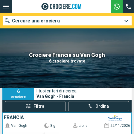
Cercare una crociera
Le nostre destinazioni
Crociere Francia su Van Gogh
6 crociere trovate
Mesi di partenza
Porti
Compagnie
6
I tuoi criteri di ricerca:
Ricerca
Van Gogh - Francia
crociere
Filtra
Ordina
FRANCIA
Van Gogh
8 g
Lione
22/11/2026