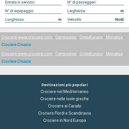
Entrata in servizio:
N° di passeggeri:
N° di equipaggio:
Larghezza:
m
Lunghezza:
m
Velocità:
Nodi
Crociere www.crociere.com
Compagnie
CroisiEurope
Monalisa
Crociere Croazia
Crociere www.crociere.com
Compagnie
CroisiEurope
Monalisa
Crociere Croazia
Destinazioni più popolari
Crociere nel Mediterraneo
Crociere nelle isole greche
Crociere ai Caraibi
Crociere Flordi e Scandinavia
Crociere in Nord Europa