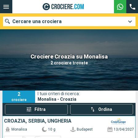
Cercare una crociera
Le nostre destinazioni
Crociere Croazia su Monalisa
2 crociere trovate
Mesi di partenza
Porti
Compagnie
2
I tuoi criteri di ricerca:
Ricerca
Monalisa - Croazia
crociere
Filtra
Ordina
CROAZIA, SERBIA, UNGHERIA
Monalisa
10 g
Budapest
13/04/2027