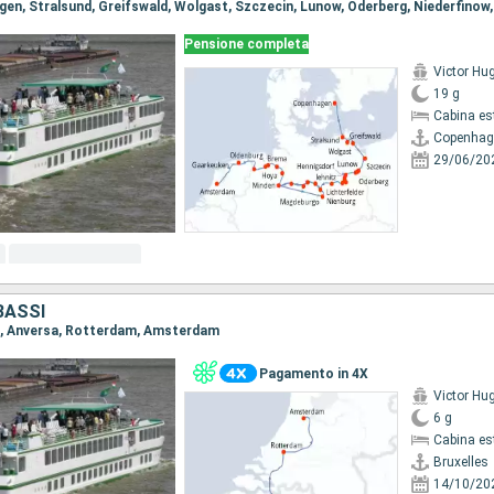
Pensione completa
Victor Hu
19 g
Cabina es
Copenhag
29/06/20
BASSI
les, Anversa, Rotterdam, Amsterdam
Pagamento in 4X
Victor Hu
6 g
Cabina es
Bruxelles
14/10/20