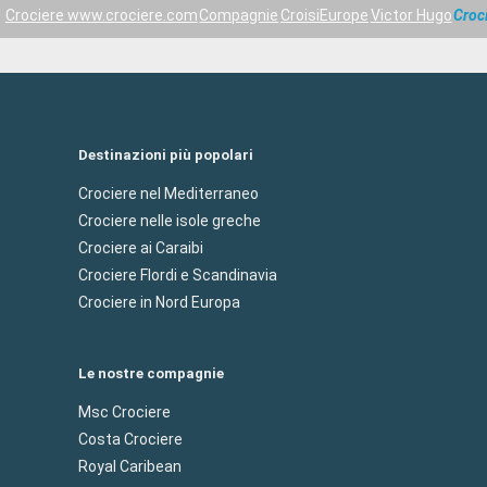
Crociere www.crociere.com
Compagnie
CroisiEurope
Victor Hugo
Croc
Destinazioni più popolari
Crociere nel Mediterraneo
Crociere nelle isole greche
Crociere ai Caraibi
Crociere Flordi e Scandinavia
Crociere in Nord Europa
Le nostre compagnie
Msc Crociere
Costa Crociere
Royal Caribean