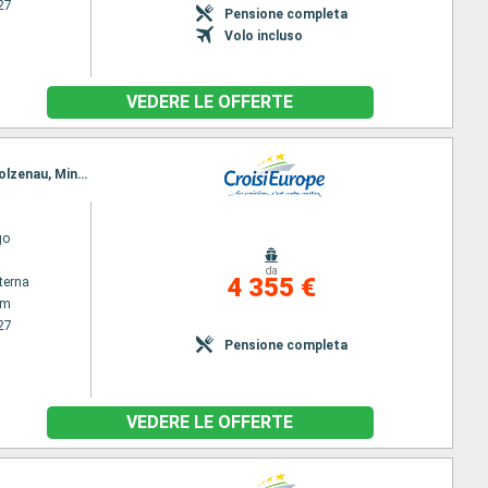
27
Pensione completa
Volo incluso
VEDERE LE OFFERTE
Itinerario : Amsterdam, Hoorn, LEMMER, Herbrum, Kustenkanale, Oldenburg, Brema, Nienburg, Stolzenau, Minden, Anderten, Suelfeld, Wolfsburg, Genthin, Wuesterwitz, Postdam, Spandau, Hennigsdorf, lehnitz, Eberswalde, Oderberg, Lunow, Szczecin, Wolgast, Peenemunde, Lauterbach, Greifswald, Stralsund, Copenhagen
go
da
4 355 €
terna
am
27
Pensione completa
VEDERE LE OFFERTE