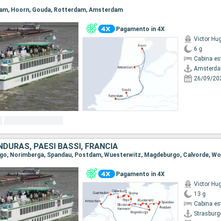
rdam, Hoorn, Gouda, Rotterdam, Amsterdam
Pagamento in 4X
Victor Hu
6 g
Cabina es
Amsterd
26/09/20
DURAS, PAESI BASSI, FRANCIA
Pagamento in 4X
Victor Hu
13 g
Cabina es
Strasburg