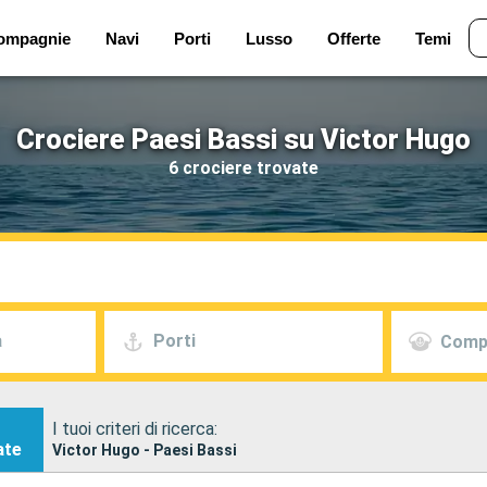
ompagnie
Navi
Porti
Lusso
Offerte
Temi
Crociere Paesi Bassi su Victor Hugo
6 crociere trovate
a
Porti
Comp
I tuoi criteri di ricerca:
ate
Victor Hugo - Paesi Bassi