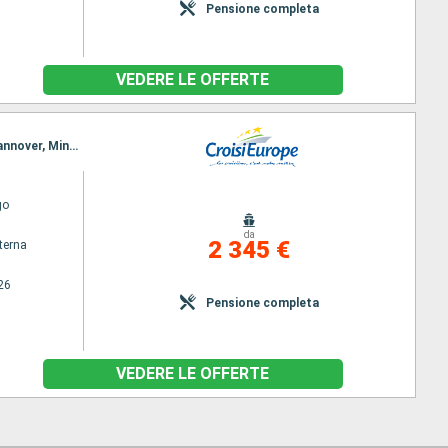
Pensione completa
VEDERE LE OFFERTE
Itinerario : Spandau, Postdam, Wuesterwitz, Magdeburgo, Calvorde, Wolfsburg, Braunschweig, Hannover, Minden, Nienburg, Hoya, Brema, Oldenburg, Kustenkanale, Bollingerfähr, Gaarkeuken, Amsterdam
go
da
2 345 €
terna
26
Pensione completa
VEDERE LE OFFERTE