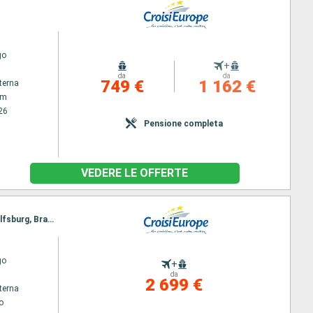
go
+
da
da
749 €
1 162 €
terna
am
26
Pensione completa
VEDERE LE OFFERTE
Itinerario : Strasburgo, Norimberga, Spandau, Postdam, Wuesterwitz, Magdeburgo, Calvorde, Wolfsburg, Braunschweig, Hannover, Minden, Nienburg, Hoya, Brema, Oldenburg, Kustenkanale, Bollingerfähr, Gaarkeuken, Amsterdam, Strasburgo
go
+
da
2 699 €
terna
o