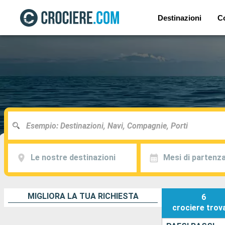
Destinazioni
C
Le nostre destinazioni
Mesi di partenz
MIGLIORA LA TUA RICHIESTA
6
crociere
trov