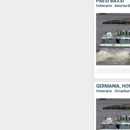
PAESI BASSI
Itinerario : Amste
GERMANIA, HON