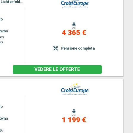
Itinerario : Copenhagen, Stralsund, Greifswald, Wolgast, Szczecin, Lunow, Oderberg, Niederfinow, Lichterfelder, lehnitz, Hennigsdorf, Spandau, Postdam, Wuesterwitz, Magdeburgo, Calvorde, Wolfsburg, Braunschweig, Hannover, Minden, Nienburg, Hoya, Brema, Oldenburg, Kustenkanale, Bollingerfähr, Gaarkeuken, Amsterdam
go
da
4 365 €
terna
en
27
Pensione completa
VEDERE LE OFFERTE
go
da
1 199 €
terna
26