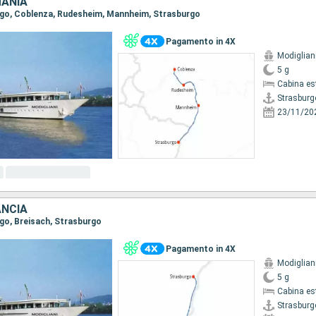
MANIA
urgo, Coblenza, Rudesheim, Mannheim, Strasburgo
Pagamento in 4X
Modiglian
5 g
Cabina es
Strasburg
23/11/20
ANCIA
rgo, Breisach, Strasburgo
Pagamento in 4X
Modiglian
5 g
Cabina es
Strasburg