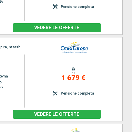
26
Pensione completa
VEDERE LE OFFERTE
Itinerario : Strasburgo, Rudesheim, Coblenza, Bernkastel-Kues, Cochem, Coblenza, Rudesheim, Spira, Strasburgo
i
da
1 679 €
terna
o
27
Pensione completa
VEDERE LE OFFERTE