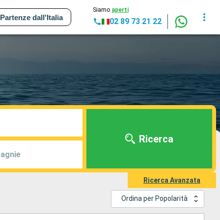
Siamo
aperti
Partenze dall'Italia
02 89 73 21 22
Ricerca
agnie
Ricerca Avanzata
Ordina per Popolarità