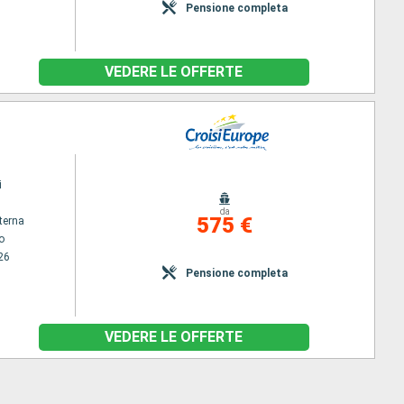
Pensione completa
VEDERE LE OFFERTE
i
da
575 €
terna
o
26
Pensione completa
VEDERE LE OFFERTE