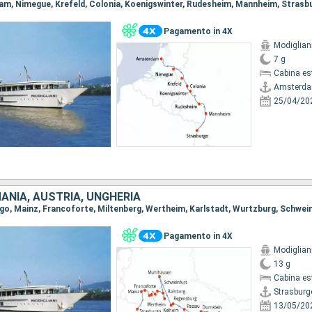
dam, Nimegue, Krefeld, Colonia, Koenigswinter, Rudesheim, Mannheim, Strasb
Pagamento in 4X
Modiglian
7 g
Cabina es
Amsterd
25/04/20
ANIA, AUSTRIA, UNGHERIA
Pagamento in 4X
Modiglian
13 g
Cabina es
Strasburg
13/05/20