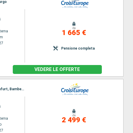
urgo
i
da
1 665 €
terna
am
27
Pensione completa
VEDERE LE OFFERTE
Itinerario : Strasburgo, Mainz, Francoforte, Miltenberg, Wertheim, Karlstadt, Wurtzburg, Schweinfurt, Bamberg, Norimberga, Muhlhausen, Kelheim, Regensburg, Passau, Melk, Durnstein, Vienna, Esztergom, Budapest
i
da
2 499 €
terna
o
27