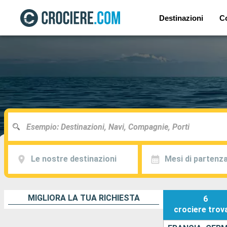
Destinazioni
C
Le nostre destinazioni
Mesi di partenz
MIGLIORA LA TUA RICHIESTA
6
crociere
trov