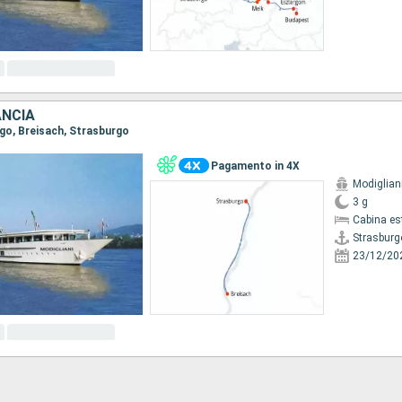
ANCIA
rgo, Breisach, Strasburgo
Pagamento in 4X
Modiglian
3 g
Cabina es
Strasburg
23/12/20