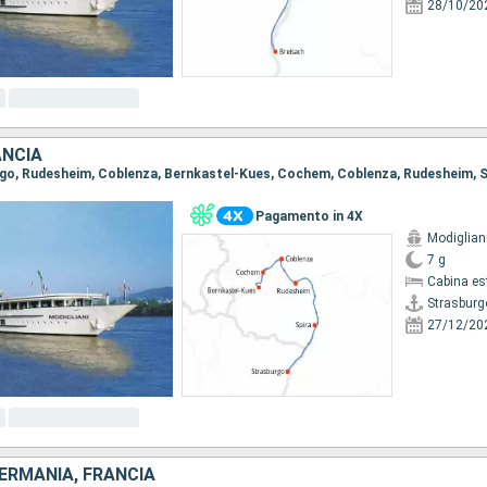
28/10/20
ANCIA
Pagamento in 4X
Modiglian
7 g
Cabina es
Strasburg
27/12/20
GERMANIA, FRANCIA