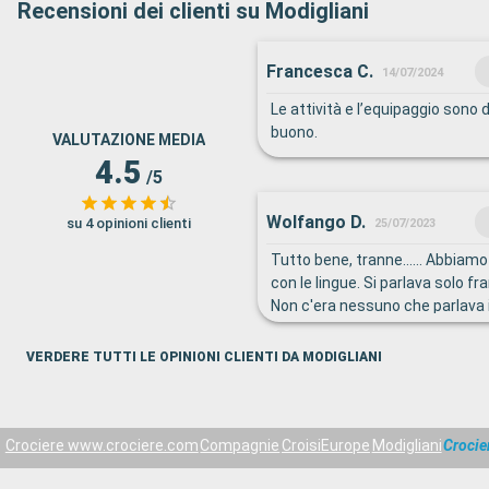
Recensioni dei clienti su Modigliani
Francesca C.
14/07/2024
Le attività e l’equipaggio sono d
buono.
VALUTAZIONE MEDIA
4.5
/5
Wolfango D.
su 4 opinioni clienti
25/07/2023
Tutto bene, tranne...... Abbiamo
con le lingue. Si parlava solo fr
Non c'era nessuno che parlava i
Stefanie e Ariko, hanno provato 
tutte le situazioni. Il personale d
VERDERE TUTTI LE OPINIONI CLIENTI DA MODIGLIANI
ristorante, dovrebbe essere più
Crociere www.crociere.com
Compagnie
CroisiEurope
Modigliani
Crocie