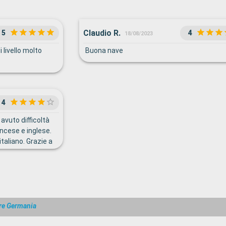
Claudio R.
5
4
18/08/2023
i livello molto
Buona nave
4
 avuto difficoltà
ancese e inglese.
taliano. Grazie a
ad aiutarci in
i servizio al
 sorridente.
re Germania