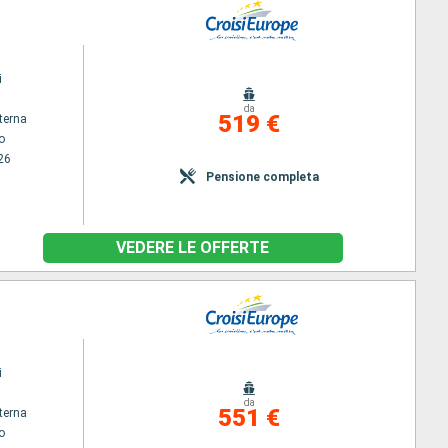
i
da
519 €
terna
o
26
Pensione completa
VEDERE LE OFFERTE
i
da
551 €
terna
o