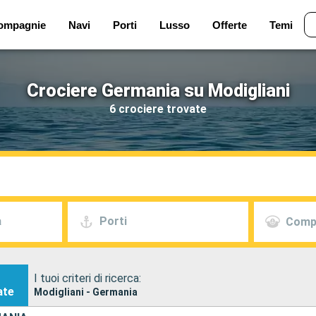
ompagnie
Navi
Porti
Lusso
Offerte
Temi
Crociere Germania su Modigliani
6 crociere trovate
a
Porti
Comp
I tuoi criteri di ricerca:
ate
Modigliani - Germania