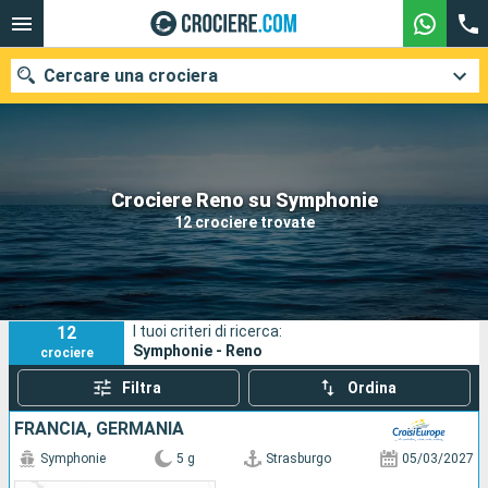
Cercare una crociera
Le nostre destinazioni
Crociere Reno su Symphonie
12 crociere trovate
Mesi di partenza
Porti
Compagnie
12
I tuoi criteri di ricerca:
Ricerca
Symphonie - Reno
crociere
Filtra
Ordina
FRANCIA, GERMANIA
Symphonie
5 g
Strasburgo
05/03/2027