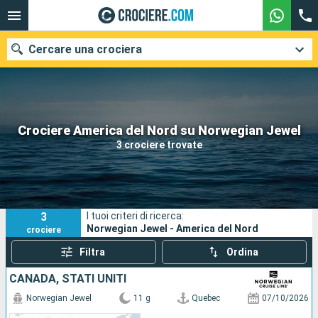
Cercare una crociera
Le nostre destinazioni
Crociere America del Nord su Norwegian Jewel
3 crociere trovate
Mesi di partenza
Porti
Compagnie
3
I tuoi criteri di ricerca:
Ricerca
Norwegian Jewel - America del Nord
crociere
Filtra
Ordina
CANADA, STATI UNITI
Norwegian Jewel
11 g
Quebec
07/10/2026