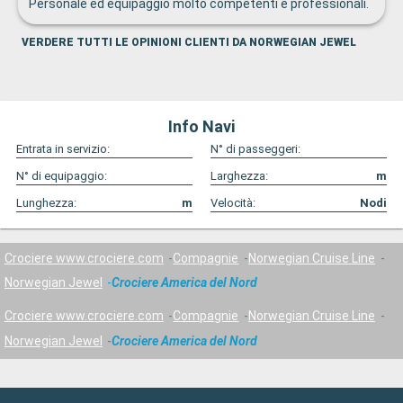
Personale ed equipaggio molto competenti e professionali.
VERDERE TUTTI LE OPINIONI CLIENTI DA NORWEGIAN JEWEL
Info Navi
Entrata in servizio:
N° di passeggeri:
N° di equipaggio:
Larghezza:
m
Lunghezza:
m
Velocità:
Nodi
Crociere www.crociere.com
Compagnie
Norwegian Cruise Line
Norwegian Jewel
Crociere America del Nord
Crociere www.crociere.com
Compagnie
Norwegian Cruise Line
Norwegian Jewel
Crociere America del Nord