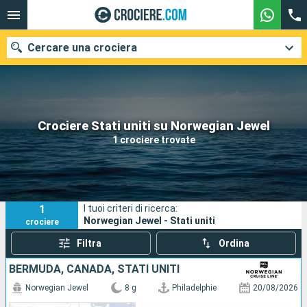
Cercare una crociera
Le nostre destinazioni
Crociere Stati uniti su Norwegian Jewel
1 crociere trovate
Mesi di partenza
Porti
Compagnie
1
I tuoi criteri di ricerca:
Ricerca
Norwegian Jewel - Stati uniti
crociere
Filtra
Ordina
BERMUDA, CANADA, STATI UNITI
Norwegian Jewel
8 g
Philadelphie
20/08/2026