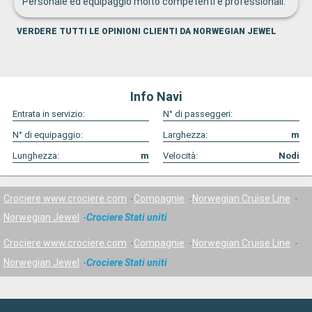
Personale ed equipaggio molto competenti e professionali.
VERDERE TUTTI LE OPINIONI CLIENTI DA NORWEGIAN JEWEL
Info Navi
Entrata in servizio:
N° di passeggeri:
N° di equipaggio:
Larghezza:
m
Lunghezza:
m
Velocità:
Nodi
Crociere www.crociere.com
Compagnie
Norwegian Cruise Line
Norwegian Jewel
Crociere Stati uniti
Crociere www.crociere.com
Compagnie
Norwegian Cruise Line
Norwegian Jewel
Crociere Stati uniti