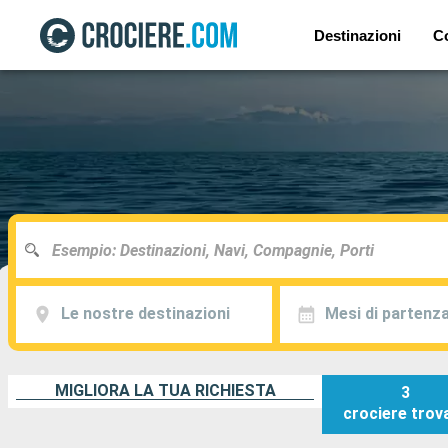
Destinazioni
C
Le nostre destinazioni
Mesi di partenz
MIGLIORA LA TUA RICHIESTA
3
crociere
trov