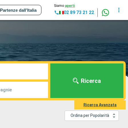
Siamo
aperti
Partenze dall'Italia
02 89 73 21 22
Ricerca
agnie
Ricerca Avanzata
Ordina per Popolarità