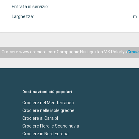
Entrata in servizio:
Larghezza:
m
Crociere www.crociere.com
Compagnie
Hurtigruten
MS Polarlys
Croci
Destinazioni più popolari
Crociere nel Mediterraneo
Crociere nelle isole greche
Crociere ai Caraibi
Crociere Flordi e Scandinavia
Crociere in Nord Europa