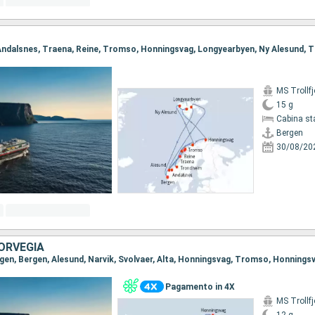
MS Trollfj
15 g
Cabina st
Bergen
30/08/20
ORVEGIA
agen, Bergen, Alesund, Narvik, Svolvaer, Alta, Honningsvag, Tromso, Honning
Pagamento in 4X
MS Trollfj