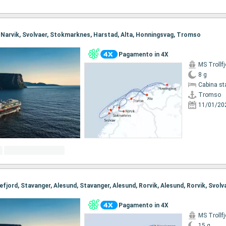
, Narvik, Svolvaer, Stokmarknes, Harstad, Alta, Honningsvag, Tromso
Pagamento in 4X
MS Trollfj
8 g
Cabina st
Tromso
11/01/20
Pagamento in 4X
MS Trollfj
15 g