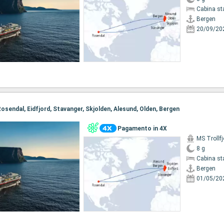
Cabina st
Bergen
20/09/20
 Rosendal, Eidfjord, Stavanger, Skjolden, Alesund, Olden, Bergen
Pagamento in 4X
MS Trollfj
8 g
Cabina st
Bergen
01/05/20