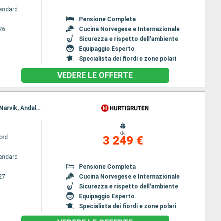
andard
Pensione Completa
26
Cucina Norvegese e Internazionale
Sicurezza e rispetto dell'ambiente
Equipaggio Esperto
Specialista dei fiordi e zone polari
VEDERE LE OFFERTE
Itinerario : Oslo, Stavanger, Alesund, Rorvik, Svolvaer, Stokmarknes, Tromso, Honningsvag, Alta, Narvik, Andalsnes, Bergen, Kristiansand, Oslo
da
ord
3 249 €
andard
Pensione Completa
27
Cucina Norvegese e Internazionale
Sicurezza e rispetto dell'ambiente
Equipaggio Esperto
Specialista dei fiordi e zone polari