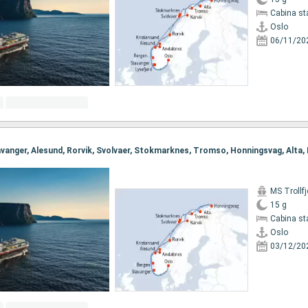
Cabina st
Oslo
06/11/20
MS Trollfj
15 g
Cabina st
Oslo
03/12/20