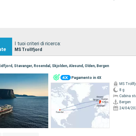
I tuoi criteri di ricerca:
ate
MS Trollfjord
 Eidfjord, Stavanger, Rosendal, Skjolden, Alesund, Olden, Bergen
Pagamento in 4X
MS Trollfj
8 g
Cabina st
Bergen
24/04/20