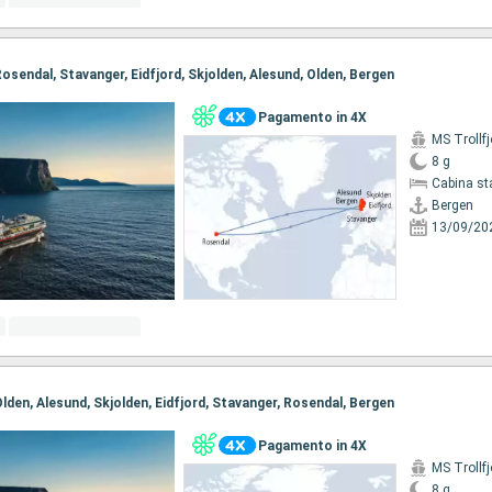
 Rosendal, Stavanger, Eidfjord, Skjolden, Alesund, Olden, Bergen
Pagamento in 4X
MS Trollfj
8 g
Cabina st
Bergen
13/09/20
 Olden, Alesund, Skjolden, Eidfjord, Stavanger, Rosendal, Bergen
Pagamento in 4X
MS Trollfj
8 g