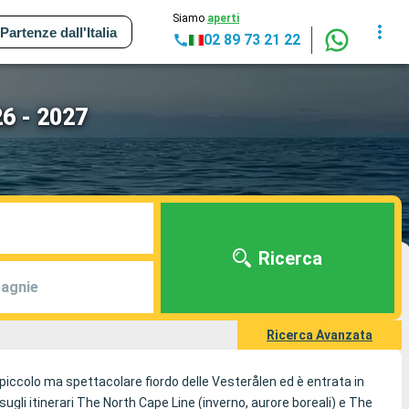
Siamo
aperti
Partenze dall'Italia
02 89 73 21 22
26 - 2027
Ricerca
agnie
Ricerca Avanzata
 piccolo ma spettacolare fiordo delle Vesterålen ed è entrata in
e sugli itinerari The North Cape Line (inverno, aurore boreali) e The