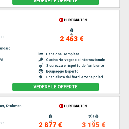
VEDERE LE OFFERTE
da
ord
2 463 €
andard
Pensione Completa
28
Cucina Norvegese e Internazionale
Sicurezza e rispetto dell'ambiente
Equipaggio Esperto
Specialista dei fiordi e zone polari
VEDERE LE OFFERTE
Itinerario : Oslo, Lysefjord, Stavanger, Alesund, Stavanger, Alesund, Rorvik, Alesund, Rorvik, Svolvaer, Stokmarknes, Rorvik, Svolvaer, Stokmarknes, Tromso, Svolvaer, Tromso, Honningsvag, Stokmarknes, Honningsvag, Alta, Tromso, Alta, Narvik, Honningsvag, Narvik, Alta, Andalsnes, Narvik, Andalsnes, Bergen, Kristiansand, Andalsnes, Kristiansand, Oslo, Bergen, Oslo, Kristiansand, Oslo
+
da
da
ord
2 877 €
3 195 €