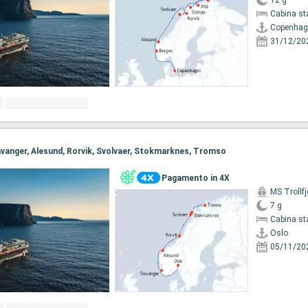
12 g
Cabina st
Copenhag
31/12/20
Stavanger, Alesund, Rorvik, Svolvaer, Stokmarknes, Tromso
Pagamento in 4X
MS Trollfj
7 g
Cabina st
Oslo
05/11/20