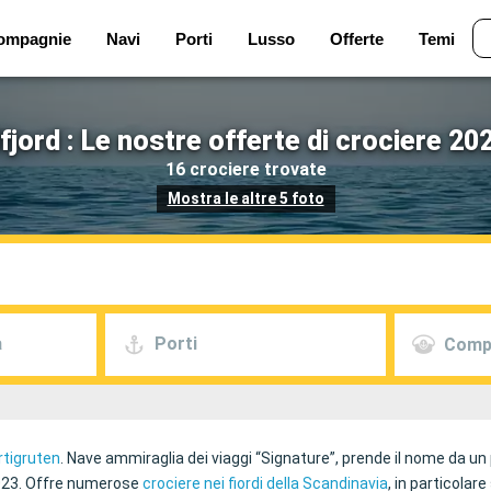
ompagnie
Navi
Porti
Lusso
Offerte
Temi
fjord : Le nostre offerte di crociere 20
16 crociere trovate
Mostra le altre 5 foto
a
Porti
Comp
rtigruten
. Nave ammiraglia dei viaggi “Signature”, prende il nome da un
2023. Offre numerose
crociere nei fiordi della Scandinavia
, in particolar