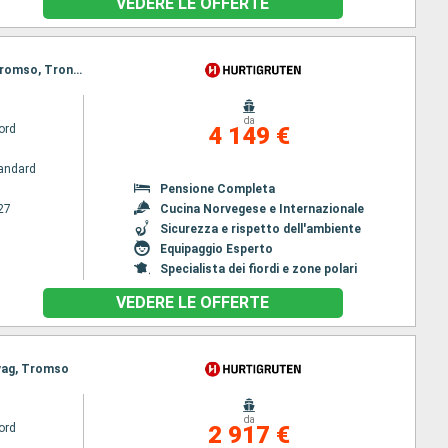
VEDERE LE OFFERTE
Itinerario : Bergen, Andalsnes, Traena, Reine, Tromso, Honningsvag, Longyearbyen, Ny Alesund, Tromso, Trondheim, Stokmarknes, Svolvaer, Stokmarknes, Svolvaer, Alesund, Spitzberg, Bergen, Alesund, Spitzberg, Bergen
da
ord
4 149 €
andard
Pensione Completa
27
Cucina Norvegese e Internazionale
Sicurezza e rispetto dell'ambiente
Equipaggio Esperto
Specialista dei fiordi e zone polari
VEDERE LE OFFERTE
svag, Tromso
da
ord
2 917 €