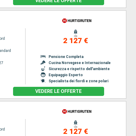
VEDERE LE OFFERTE
da
ord
2 127 €
andard
Pensione Completa
27
Cucina Norvegese e Internazionale
Sicurezza e rispetto dell'ambiente
Equipaggio Esperto
Specialista dei fiordi e zone polari
VEDERE LE OFFERTE
da
ord
2 127 €