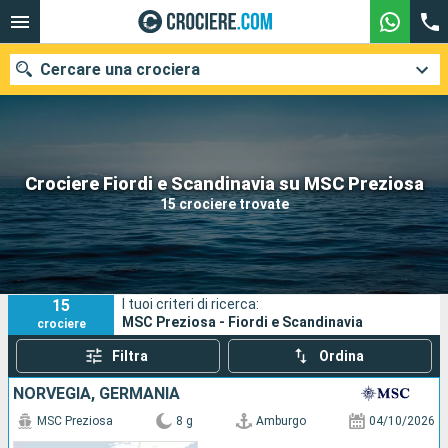
Cercare una crociera
Le nostre destinazioni
Crociere Fiordi e Scandinavia su MSC Preziosa
15 crociere trovate
Mesi di partenza
Porti
Compagnie
15
I tuoi criteri di ricerca:
Ricerca
MSC Preziosa - Fiordi e Scandinavia
crociere
Filtra
Ordina
NORVEGIA, GERMANIA
MSC Preziosa
8 g
Amburgo
04/10/2026