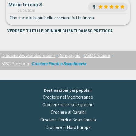
Maria teresa S.
di attesa mi hanno fatto parlare con una signora che ha
5
avuto la brillante idea di prendere in giro me. Questi sono
29/06/2026
solo 2 esempi della gestione, quindi la votazione 6 è anche
Che è stata la più bella crociera fatta finora
troppo buona.
VERDERE TUTTI LE OPINIONI CLIENTI DA MSC PREZIOSA
Crociere www.crociere.com
Compagnie
MSC Crociere
MSC Preziosa
Crociere Fiordi e Scandinavia
Destinazioni più popolari
Crociere nel Mediterraneo
Crociere nelle isole greche
Crociere ai Caraibi
Crociere Flordi e Scandinavia
Crociere in Nord Europa