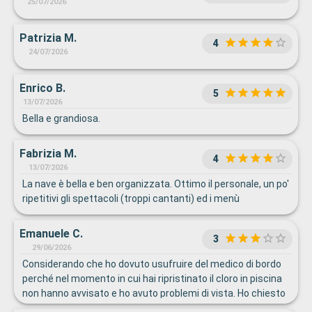
25/07/2026
Patrizia M.
4
24/07/2026
Enrico B.
5
13/07/2026
Bella e grandiosa.
Fabrizia M.
4
13/07/2026
La nave è bella e ben organizzata. Ottimo il personale, un po'
ripetitivi gli spettacoli (troppi cantanti) ed i menù
Emanuele C.
3
29/06/2026
Considerando che ho dovuto usufruire del medico di bordo
perché nel momento in cui hai ripristinato il cloro in piscina
non hanno avvisato e ho avuto problemi di vista. Ho chiesto
varie volte di parlare con un madrelingua italiano e do 2h ore