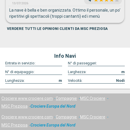
13/07/2026
La nave è bella e ben organizzata. Ottimo il personale, un po'
ripetitivi gli spettacoli (troppi cantanti) ed i menù
VERDERE TUTTI LE OPINIONI CLIENTI DA MSC PREZIOSA
Info Navi
Entrata in servizio:
N° di passeggeri:
N° di equipaggio:
Larghezza:
m
Lunghezza:
m
Velocità:
Nodi
Crociere www.crociere.com
Compagnie
MSC Crociere
MSC Preziosa
Crociere Europa del Nord
Crociere www.crociere.com
Compagnie
MSC Crociere
MSC Preziosa
Crociere Europa del Nord