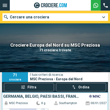
Cercare una crociera
Le nostre destinazioni
Crociere Europa del Nord su MSC Preziosa
71 crociere trovate
Mesi di partenza
Porti
Compagnie
71
I tuoi criteri di ricerca:
Ricerca
MSC Preziosa - Europa del Nord
crociere
Filtra
Ordina
GERMANIA, BELGIO, PAESI BASSI, FRANCIA, REGNO UNITO
MSC Preziosa
8 g
Southampton
08/01/2027