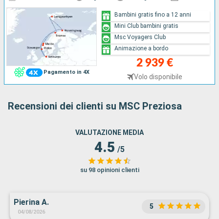
Bambini gratis fino a 12 anni
Mini Club bambini gratis
Msc Voyagers Club
Animazione a bordo
2 939 €
Pagamento in 4X
Volo disponibile
Recensioni dei clienti su MSC Preziosa
VALUTAZIONE MEDIA
4.5
/5
su 98 opinioni clienti
Pierina A.
5
04/08/2026