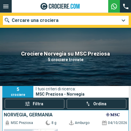
Cercare una crociera
Le nostre destinazioni
Crociere Norvegia su MSC Preziosa
5 crociere trovate
Mesi di partenza
Porti
Compagnie
5
I tuoi criteri di ricerca:
Ricerca
MSC Preziosa - Norvegia
crociere
Filtra
Ordina
NORVEGIA, GERMANIA
MSC Preziosa
8 g
Amburgo
04/10/2026