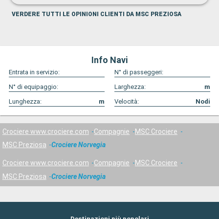
VERDERE TUTTI LE OPINIONI CLIENTI DA MSC PREZIOSA
Info Navi
Entrata in servizio:
N° di passeggeri:
N° di equipaggio:
Larghezza:
m
Lunghezza:
m
Velocità:
Nodi
Crociere www.crociere.com
Compagnie
MSC Crociere
MSC Preziosa
Crociere Norvegia
Crociere www.crociere.com
Compagnie
MSC Crociere
MSC Preziosa
Crociere Norvegia
Destinazioni più popolari