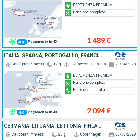
ESPERIENZA PREMIUM
Pensione completa
1 489 €
Pagamento in 4X
ITALIA, SPAGNA, PORTOGALLO, FRANCIA, REGNO UNITO, BELGIO, PAESI BASSI, NORVEGIA, DANIMARCA
Caribbean Princess
17 g
Civitavecchia - Roma
20/04/2028
ESPERIENZA PREMIUM
Pensione completa
Partenza dall'Italia
2 094 €
Pagamento in 4X
GERMANIA, LITUANIA, LETTONIA, FINLANDIA, ESTONIA, SVEZIA, DANIMARCA, NORVEGIA, ISLANDA
Caribbean Princess
25 g
Copenhagen
06/05/2028