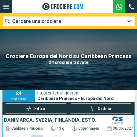
Cercare una crociera
Le nostre destinazioni
Crociere Europa del Nord su Caribbean Princess
24 crociere trovate
Mesi di partenza
Porti
Compagnie
24
I tuoi criteri di ricerca:
Ricerca
Caribbean Princess - Europa del Nord
crociere
Filtra
Ordina
DANIMARCA, SVEZIA, FINLANDIA, ESTONIA, LETTONIA, LITUANIA, POLONIA, NORVEGIA
Caribbean Princess
13 g
Copenhagen
30/05/2027