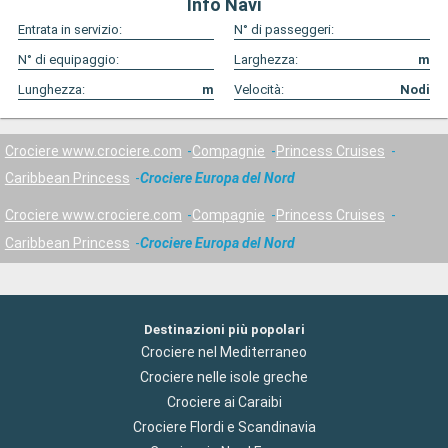
Info Navi
Entrata in servizio:
N° di passeggeri:
N° di equipaggio:
Larghezza:
m
Lunghezza:
m
Velocità:
Nodi
Crociere www.crociere.com
Compagnie
Princess Cruises
Caribbean Princess
Crociere Europa del Nord
Crociere www.crociere.com
Compagnie
Princess Cruises
Caribbean Princess
Crociere Europa del Nord
Destinazioni più popolari
Crociere nel Mediterraneo
Crociere nelle isole greche
Crociere ai Caraibi
Crociere Flordi e Scandinavia