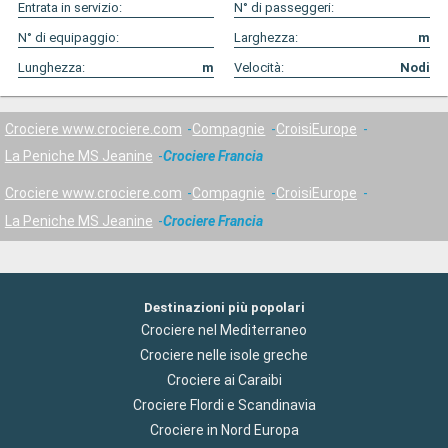
Entrata in servizio:
N° di passeggeri:
N° di equipaggio:
Larghezza:
m
Lunghezza:
m
Velocità:
Nodi
Crociere www.crociere.com
Compagnie
CroisiEurope
La Peniche MS Jeanine
Crociere Francia
Crociere www.crociere.com
Compagnie
CroisiEurope
La Peniche MS Jeanine
Crociere Francia
Destinazioni più popolari
Crociere nel Mediterraneo
Crociere nelle isole greche
Crociere ai Caraibi
Crociere Flordi e Scandinavia
Crociere in Nord Europa