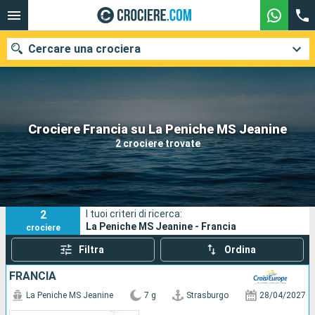
Cercare una crociera
Le nostre destinazioni
Crociere Francia su La Peniche MS Jeanine
2 crociere trovate
Mesi di partenza
Porti
Compagnie
2
I tuoi criteri di ricerca:
Ricerca
La Peniche MS Jeanine - Francia
crociere
Filtra
Ordina
FRANCIA
La Peniche MS Jeanine
7 g
Strasburgo
28/04/2027