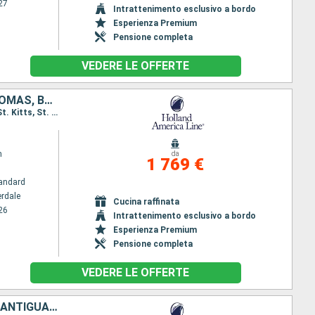
27
Intrattenimento esclusivo a bordo
Esperienza Premium
Pensione completa
VEDERE LE OFFERTE
SAINT MARTIN, ANTIGUA E BARBUDA, DOMINICA, SANTA LUCIA, SAINT THOMAS, BAHAMAS, GIAMAICA, ISOLE CAYMAN, HONDURAS, BELIZE, MESSICO, STATI UNITI
Itinerario : Fort Lauderdale, Saint Martin (Antilles Néerlandaises), Antigua, Roseau, Santa Lucia, St. Kitts, St. Thomas, Half Moon Cay, Fort Lauderdale, Half Moon Cay, Falmouth, Grand Cayman, Mahogany Bay, Belize City, Cozumel, Fort Lauderdale
m
da
1 769 €
andard
erdale
Cucina raffinata
26
Intrattenimento esclusivo a bordo
Esperienza Premium
Pensione completa
VEDERE LE OFFERTE
GIAMAICA, ISOLE CAYMAN, HONDURAS, BELIZE, MESSICO, SAINT MARTIN, ANTIGUA E BARBUDA, DOMINICA, SANTA LUCIA, SAINT THOMAS, BAHAMAS, STATI UNITI