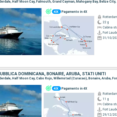
Pagamento in 4X
Rotterda
22 g
Cabina st
Fort Laud
31/10/20
BBLICA DOMINICANA, BONAIRE, ARUBA, STATI UNITI
auderdale, Half Moon Cay, Cabo Rojo, Willemstad (Curacao), Bonaire, Aruba, Fo
Pagamento in 4X
Rotterda
11 g
Cabina st
Fort Laud
29/12/20