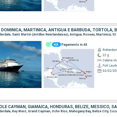
Pagamento in 4X
Rotterda
22 g
Cabina st
Fort Laud
02/02/20