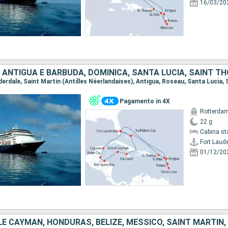
16/03/20
Pagamento in 4X
Rotterda
22 g
Cabina st
Fort Laud
01/12/20