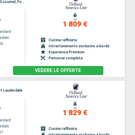
Itinerario : Fort Lauderdale, Half Moon Cay, Falmouth, Grand Cayman, Mahogany Bay, Belize City, Cozumel, Fort Lauderdale, Saint Martin (Antilles Néerlandaises), Antigua, Roseau, Santa Lucia, St. Kitts, St. Thomas, Half Moon Cay, Fort Lauderdale
m
da
1 809 €
andard
erdale
Cucina raffinata
26
Intrattenimento esclusivo a bordo
Esperienza Premium
Pensione completa
VEDERE LE OFFERTE
rt Lauderdale
m
da
1 829 €
andard
erdale
Cucina raffinata
27
Intrattenimento esclusivo a bordo