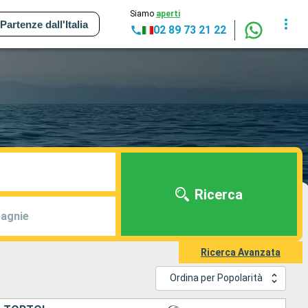
Siamo
aperti
Partenze dall'Italia
02 89 73 21 22
Ricerca
agnie
Ricerca Avanzata
Ordina per Popolarità