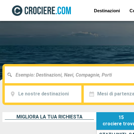
Destinazioni
C
Le nostre destinazioni
Mesi di partenz
MIGLIORA LA TUA RICHIESTA
15
crociere
trov