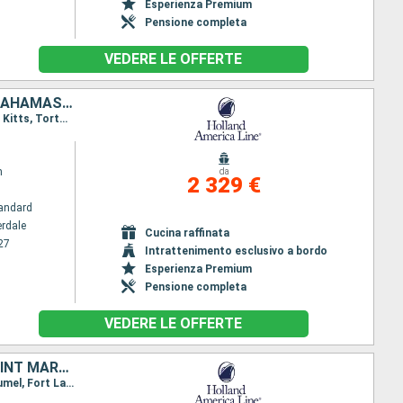
Esperienza Premium
Pensione completa
VEDERE LE OFFERTE
SAINT MARTIN, DOMINICA, MARTINICA, ANTIGUA E BARBUDA, TORTOLA, BAHAMAS, STATI UNITI, ISOLE CAYMAN, GIAMAICA, HONDURAS, BELIZE, MESSICO
Itinerario : Fort Lauderdale, Saint Martin (Antilles Néerlandaises), Antigua, Roseau, Martinica, St. Kitts, Tortola, Half Moon Cay, Fort Lauderdale, Key West, Grand Cayman, Ocho Rios, Mahogany Bay, Belize City, Cozumel, Fort Lauderdale
m
da
2 329 €
andard
erdale
Cucina raffinata
27
Intrattenimento esclusivo a bordo
Esperienza Premium
Pensione completa
VEDERE LE OFFERTE
STATI UNITI, ISOLE CAYMAN, GIAMAICA, HONDURAS, BELIZE, MESSICO, SAINT MARTIN, DOMINICA, MARTINICA, ANTIGUA E BARBUDA, PORTORICO, BAHAMAS
Itinerario : Fort Lauderdale, Key West, Grand Cayman, Ocho Rios, Mahogany Bay, Belize City, Cozumel, Fort Lauderdale, Saint Martin (Antilles Néerlandaises), Antigua, Roseau, Martinica, St. Kitts, San Juan, Half Moon Cay, Fort Lauderdale