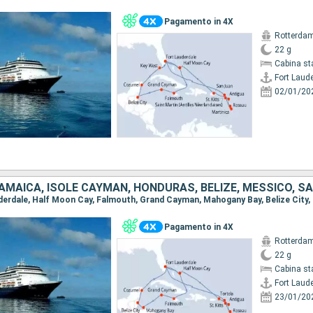
Pagamento in 4X
Rotterda
22 g
Cabina st
Fort Laud
02/01/20
Pagamento in 4X
Rotterda
22 g
Cabina st
Fort Laud
23/01/20