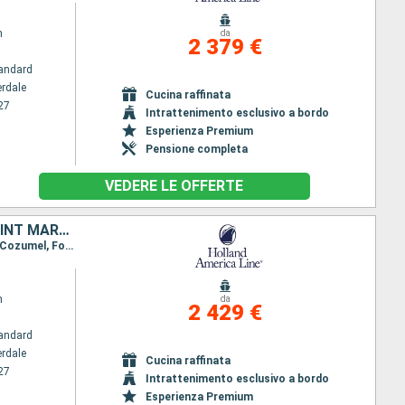
m
da
2 379 €
andard
erdale
Cucina raffinata
27
Intrattenimento esclusivo a bordo
Esperienza Premium
Pensione completa
VEDERE LE OFFERTE
STATI UNITI, GIAMAICA, ISOLE CAYMAN, HONDURAS, BELIZE, MESSICO, SAINT MARTIN, DOMINICA, MARTINICA, ANTIGUA E BARBUDA, SAINT THOMAS, BAHAMAS
Itinerario : Fort Lauderdale, Half Moon Cay, Falmouth, Grand Cayman, Mahogany Bay, Belize City, Cozumel, Fort Lauderdale, Saint Martin (Antilles Néerlandaises), Antigua, Roseau, Martinica, St. Kitts, St. Thomas, Half Moon Cay, Fort Lauderdale
m
da
2 429 €
andard
erdale
Cucina raffinata
27
Intrattenimento esclusivo a bordo
Esperienza Premium