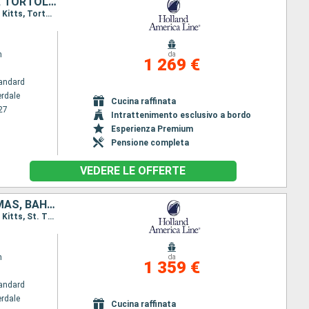
STATI UNITI, SAINT MARTIN, DOMINICA, MARTINICA, ANTIGUA E BARBUDA, TORTOLA, BAHAMAS
Itinerario : Fort Lauderdale, Saint Martin (Antilles Néerlandaises), Antigua, Roseau, Martinica, St. Kitts, Tortola, Half Moon Cay, Fort Lauderdale
m
da
1 269 €
andard
erdale
Cucina raffinata
27
Intrattenimento esclusivo a bordo
Esperienza Premium
Pensione completa
VEDERE LE OFFERTE
SAINT MARTIN, DOMINICA, MARTINICA, ANTIGUA E BARBUDA, SAINT THOMAS, BAHAMAS, STATI UNITI
Itinerario : Fort Lauderdale, Saint Martin (Antilles Néerlandaises), Antigua, Roseau, Martinica, St. Kitts, St. Thomas, Half Moon Cay, Fort Lauderdale
m
da
1 359 €
andard
erdale
Cucina raffinata