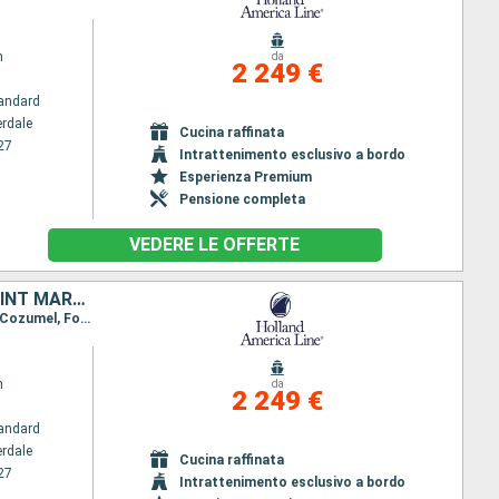
m
da
2 249 €
andard
erdale
Cucina raffinata
27
Intrattenimento esclusivo a bordo
Esperienza Premium
Pensione completa
VEDERE LE OFFERTE
STATI UNITI, GIAMAICA, ISOLE CAYMAN, HONDURAS, BELIZE, MESSICO, SAINT MARTIN, DOMINICA, MARTINICA, ANTIGUA E BARBUDA, TORTOLA, BAHAMAS
Itinerario : Fort Lauderdale, Half Moon Cay, Falmouth, Grand Cayman, Mahogany Bay, Belize City, Cozumel, Fort Lauderdale, Saint Martin (Antilles Néerlandaises), Antigua, Roseau, Martinica, St. Kitts, Tortola, Half Moon Cay, Fort Lauderdale
m
da
2 249 €
andard
erdale
Cucina raffinata
27
Intrattenimento esclusivo a bordo