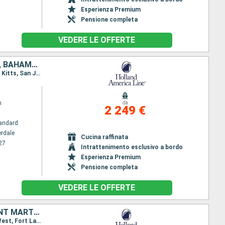
Esperienza Premium
Pensione completa
VEDERE LE OFFERTE
SAINT MARTIN, DOMINICA, MARTINICA, ANTIGUA E BARBUDA, PORTORICO, BAHAMAS, GIAMAICA, ISOLE CAYMAN, HONDURAS, BELIZE, MESSICO, STATI UNITI
Itinerario : Fort Lauderdale, Saint Martin (Antilles Néerlandaises), Antigua, Roseau, Martinica, St. Kitts, San Juan, Half Moon Cay, Fort Lauderdale, Half Moon Cay, Falmouth, Grand Cayman, Mahogany Bay, Belize City, Cozumel, Fort Lauderdale
m
da
2 249 €
andard
erdale
Cucina raffinata
27
Intrattenimento esclusivo a bordo
Esperienza Premium
Pensione completa
VEDERE LE OFFERTE
BAHAMAS, GIAMAICA, ISOLE CAYMAN, BELIZE, MESSICO, STATI UNITI, SAINT MARTIN, DOMINICA, MARTINICA, ANTIGUA E BARBUDA, PORTORICO
Itinerario : Fort Lauderdale, Half Moon Cay, Falmouth, Grand Cayman, Belize City, Cozumel, Key West, Fort Lauderdale, Saint Martin (Antilles Néerlandaises), Antigua, Roseau, Martinica, St. Kitts, San Juan, Half Moon Cay, Fort Lauderdale