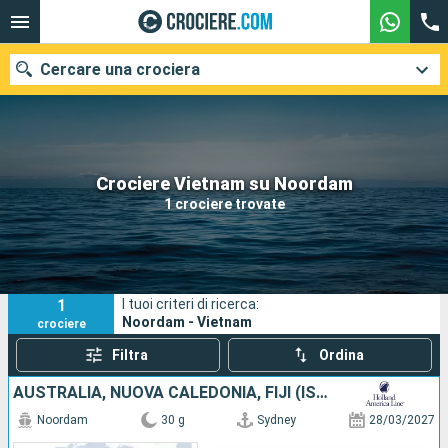
Cercare una crociera
Le nostre destinazioni
Crociere Vietnam su Noordam
1 crociere trovate
Mesi di partenza
Porti
Compagnie
1
I tuoi criteri di ricerca:
Ricerca
Noordam - Vietnam
crociere
Filtra
Ordina
AUSTRALIA, NUOVA CALEDONIA, FIJI (ISOLE), STATI UNITI
Noordam
30 g
Sydney
28/03/2027