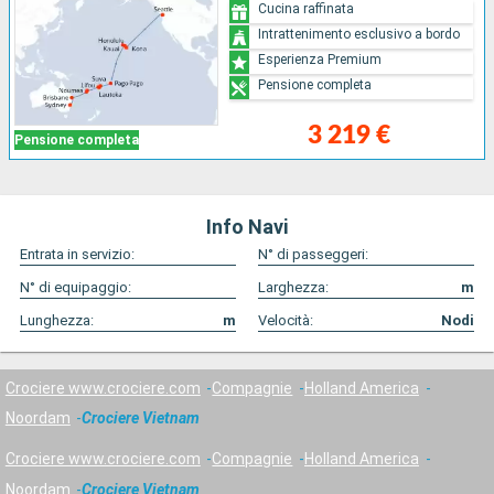
Cucina raffinata
Intrattenimento esclusivo a bordo
Esperienza Premium
Pensione completa
3 219 €
Pensione completa
Info Navi
Entrata in servizio:
N° di passeggeri:
N° di equipaggio:
Larghezza:
m
Lunghezza:
m
Velocità:
Nodi
Crociere www.crociere.com
Compagnie
Holland America
Noordam
Crociere Vietnam
Crociere www.crociere.com
Compagnie
Holland America
Noordam
Crociere Vietnam