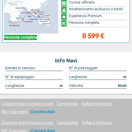
Cucina raffinata
Intrattenimento esclusivo a bordo
Esperienza Premium
Pensione completa
8 599 €
Pensione completa
Info Navi
Entrata in servizio:
N° di passeggeri:
N° di equipaggio:
Larghezza:
m
Lunghezza:
m
Velocità:
Nodi
Crociere www.crociere.com
Compagnie
Holland America
MS Volendam
Crociere Asia
Crociere www.crociere.com
Compagnie
Holland America
MS Volendam
Crociere Asia