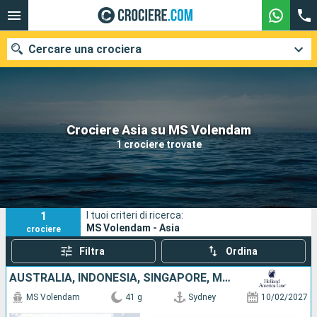
Cercare una crociera
Le nostre destinazioni
Crociere Asia su MS Volendam
1 crociere trovate
Mesi di partenza
Porti
Compagnie
1
I tuoi criteri di ricerca:
Ricerca
MS Volendam - Asia
crociere
Filtra
Ordina
AUSTRALIA, INDONESIA, SINGAPORE, MALESIA, THAILANDIA, SRI LANKA, MALDIVE, MAURITIUS, FRANCIA, AFRICA DEL SUD
MS Volendam
41 g
Sydney
10/02/2027