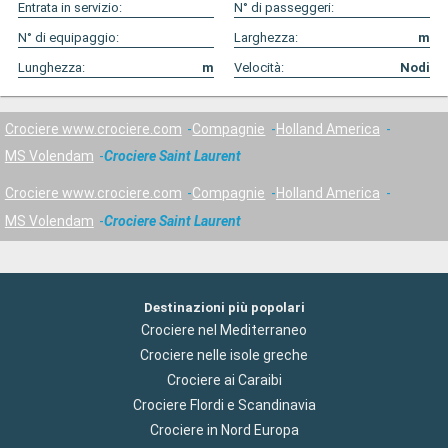
Entrata in servizio:
N° di passeggeri:
N° di equipaggio:
Larghezza:
m
Lunghezza:
m
Velocità:
Nodi
Crociere www.crociere.com
Compagnie
Holland America
MS Volendam
Crociere Saint Laurent
Crociere www.crociere.com
Compagnie
Holland America
MS Volendam
Crociere Saint Laurent
Destinazioni più popolari
Crociere nel Mediterraneo
Crociere nelle isole greche
Crociere ai Caraibi
Crociere Flordi e Scandinavia
Crociere in Nord Europa