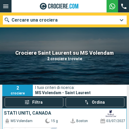
Cercare una crociera
Le nostre destinazioni
Crociere Saint Laurent su MS Volendam
2 crociere trovate
Mesi di partenza
Porti
Compagnie
2
I tuoi criteri di ricerca:
Ricerca
MS Volendam - Saint Laurent
crociere
Filtra
Ordina
STATI UNITI, CANADA
MS Volendam
15 g
Boston
03/07/2027