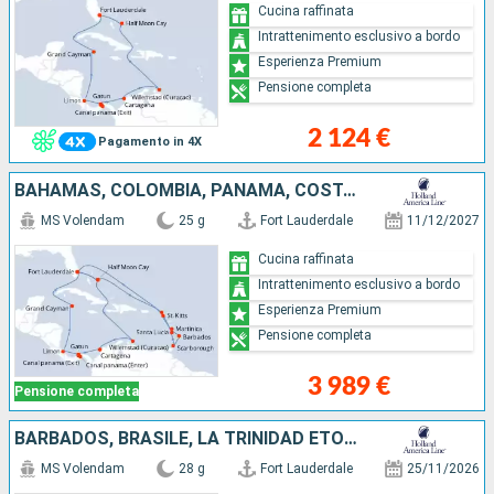
Cucina raffinata
Intrattenimento esclusivo a bordo
Esperienza Premium
Pensione completa
2 124 €
Pagamento in 4X
BAHAMAS, COLOMBIA, PANAMA, COSTA RICA, ISOLE CAYMAN, SAINT MARTIN, MARTINICA, BARBADOS, LA TRINIDAD ETOBAGO, SANTA LUCIA, ANTIGUA E BARBUDA, STATI UNITI
MS Volendam
25 g
Fort Lauderdale
11/12/2027
Cucina raffinata
Intrattenimento esclusivo a bordo
Esperienza Premium
Pensione completa
3 989 €
Pensione completa
BARBADOS, BRASILE, LA TRINIDAD ETOBAGO, MARTINICA, FRANCIA, SAINT MARTIN, STATI UNITI, CURAÇAO
MS Volendam
28 g
Fort Lauderdale
25/11/2026