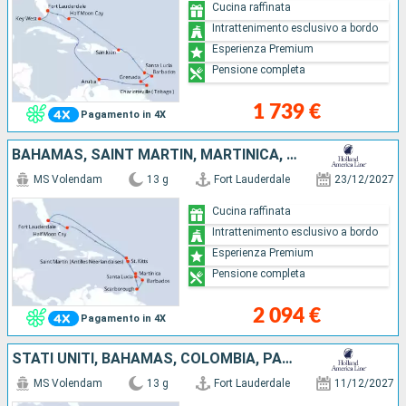
Cucina raffinata
Intrattenimento esclusivo a bordo
Esperienza Premium
Pensione completa
1 739 €
Pagamento in 4X
BAHAMAS, SAINT MARTIN, MARTINICA, BARBADOS, LA TRINIDAD ETOBAGO, SANTA LUCIA, ANTIGUA E BARBUDA, STATI UNITI
MS Volendam
13 g
Fort Lauderdale
23/12/2027
Cucina raffinata
Intrattenimento esclusivo a bordo
Esperienza Premium
Pensione completa
2 094 €
Pagamento in 4X
STATI UNITI, BAHAMAS, COLOMBIA, PANAMA, COSTA RICA, ISOLE CAYMAN
MS Volendam
13 g
Fort Lauderdale
11/12/2027