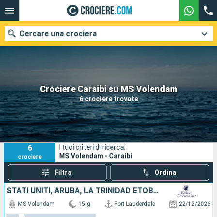
Cercare una crociera
Le nostre destinazioni
Crociere Caraibi su MS Volendam
6 crociere trovate
Mesi di partenza
Porti
Compagnie
6
I tuoi criteri di ricerca:
Ricerca
MS Volendam - Caraibi
crociere
Filtra
Ordina
STATI UNITI, ARUBA, LA TRINIDAD ETOBAGO, GRENADA, BARBADOS, SANTA LUCIA, PORTORICO, BAHAMAS
MS Volendam
15 g
Fort Lauderdale
22/12/2026