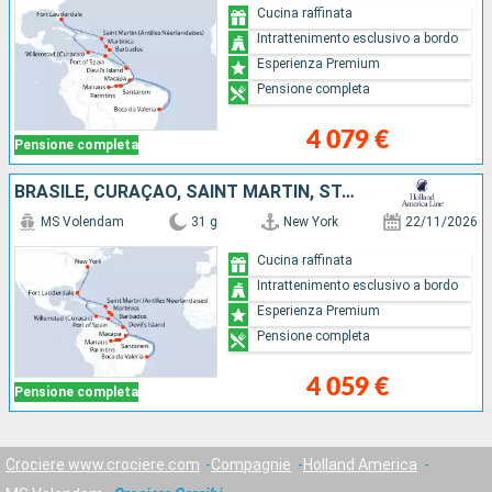
Cucina raffinata
Intrattenimento esclusivo a bordo
Esperienza Premium
Pensione completa
4 079 €
Pensione completa
BRASILE, CURAÇAO, SAINT MARTIN, STATI UNITI, LA TRINIDAD ETOBAGO, FRANCIA, BARBADOS, MARTINICA
MS Volendam
31 g
New York
22/11/2026
Cucina raffinata
Intrattenimento esclusivo a bordo
Esperienza Premium
Pensione completa
4 059 €
Pensione completa
Crociere www.crociere.com
Compagnie
Holland America