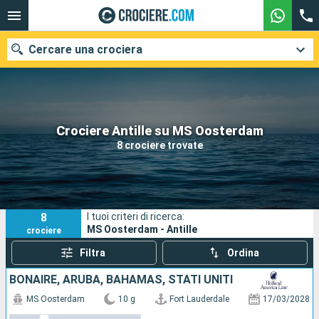
Cercare una crociera
Le nostre destinazioni
Crociere Antille su MS Oosterdam
8 crociere trovate
Mesi di partenza
Porti
Compagnie
8
I tuoi criteri di ricerca:
Ricerca
MS Oosterdam - Antille
crociere
Filtra
Ordina
BONAIRE, ARUBA, BAHAMAS, STATI UNITI
MS Oosterdam
10 g
Fort Lauderdale
17/03/2028