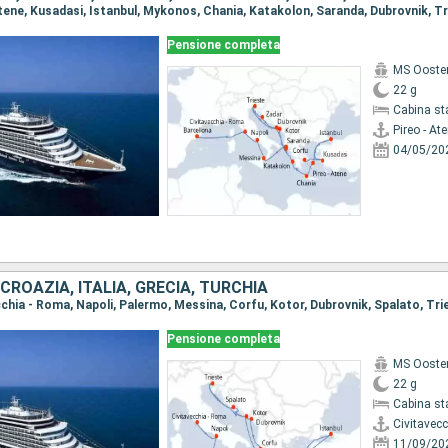
Pensione completa
MS Ooste
22 g
Cabina st
Pireo - At
04/05/20
ROAZIA, ITALIA, GRECIA, TURCHIA
Pensione completa
MS Ooste
22 g
Cabina st
Civitavec
11/09/20