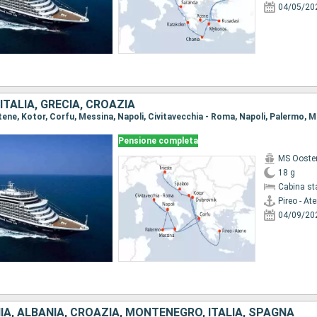
04/05/20
TALIA, GRECIA, CROAZIA
Pensione completa
MS Ooste
18 g
Cabina st
Pireo - At
04/09/20
IA, ALBANIA, CROAZIA, MONTENEGRO, ITALIA, SPAGNA