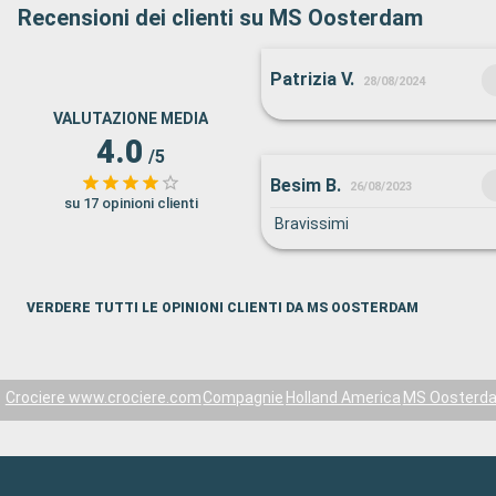
Recensioni dei clienti su MS Oosterdam
Patrizia V.
28/08/2024
VALUTAZIONE MEDIA
4.0
/5
Besim B.
26/08/2023
su 17 opinioni clienti
Bravissimi
VERDERE TUTTI LE OPINIONI CLIENTI DA MS OOSTERDAM
Crociere www.crociere.com
Compagnie
Holland America
MS Oosterd