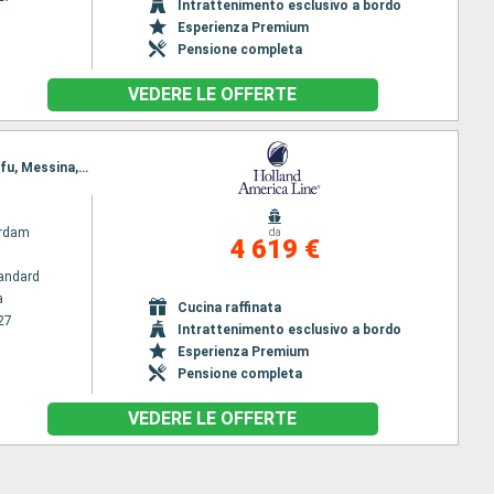
Intrattenimento esclusivo a bordo
Esperienza Premium
Pensione completa
VEDERE LE OFFERTE
Itinerario : Barcellona, La Valletta - Malta -, Chania, Mykonos, Kusadasi, Pireo - Atene, Kotor, Corfu, Messina, Napoli, Civitavecchia - Roma, Napoli, Palermo, Messina, Corfu, Kotor, Dubrovnik, Spalato, Trieste
rdam
da
4 619 €
andard
a
Cucina raffinata
27
Intrattenimento esclusivo a bordo
Esperienza Premium
Pensione completa
VEDERE LE OFFERTE