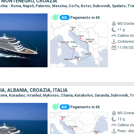
A, MONTENEGRO, CROAZIA
ecchia - Roma, Napoli, Palermo, Messina, Corfu, Kotor, Dubrovnik, Spalato, Tri
Pagamento in 4X
MS Ooste
11 g
Cabina st
Civitavec
11/09/20
IA, ALBANIA, CROAZIA, ITALIA
 Atene, Kusadasi, Istanbul, Mykonos, Chania, Katakolon, Saranda, Dubrovnik, T
Pagamento in 4X
MS Ooste
12 g
Cabina st
Pireo - At