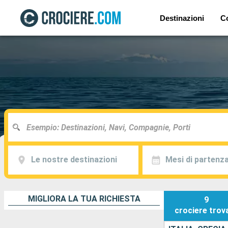
Destinazioni
C
Le nostre destinazioni
Mesi di partenz
MIGLIORA LA TUA RICHIESTA
9
crociere
trov