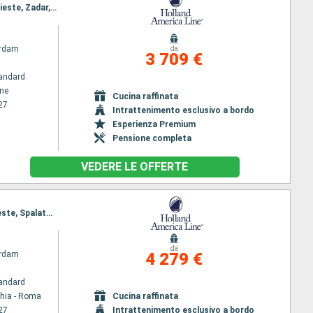
Itinerario : Pireo - Atene, Kusadasi, Istanbul, Mykonos, Chania, Katakolon, Saranda, Dubrovnik, Trieste, Zadar, Dubrovnik, Kotor, Corfu, Messina, Napoli, Civitavecchia - Roma, Barcellona
rdam
da
3 709 €
andard
ene
Cucina raffinata
27
Intrattenimento esclusivo a bordo
Esperienza Premium
Pensione completa
VEDERE LE OFFERTE
Itinerario : Civitavecchia - Roma, Napoli, Palermo, Messina, Corfu, Kotor, Dubrovnik, Spalato, Trieste, Spalato, Dubrovnik, Santorini, Mykonos, Kos, Kusadasi, Istanbul, Pireo - Atene
da
rdam
4 279 €
andard
chia - Roma
Cucina raffinata
27
Intrattenimento esclusivo a bordo