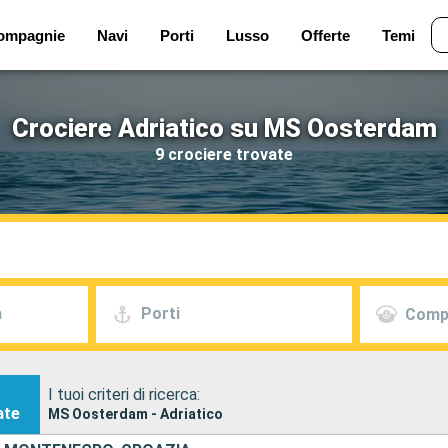
ompagnie
Navi
Porti
Lusso
Offerte
Temi
Crociere Adriatico su MS Oosterdam
9 crociere trovate
a
Porti
Comp
I tuoi criteri di ricerca:
ate
MS Oosterdam - Adriatico