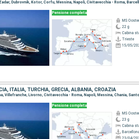
Pensione completa
MS Ooste
22 g
Cabina st
Trieste
15/05/20
IA, ITALIA, TURCHIA, GRECIA, ALBANIA, CROAZIA
Pensione completa
MS Ooste
23 g
Cabina st
Barcellon
23/04/20