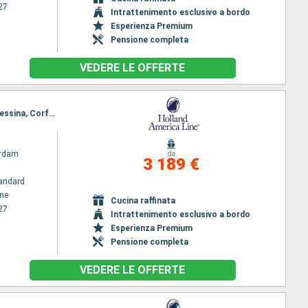
27
Intrattenimento esclusivo a bordo
Esperienza Premium
Pensione completa
VEDERE LE OFFERTE
Itinerario : Pireo - Atene, Kotor, Corfu, Messina, Napoli, Civitavecchia - Roma, Napoli, Palermo, Messina, Corfu, Kotor, Dubrovnik, Spalato, Trieste
rdam
da
3 189 €
andard
ene
Cucina raffinata
27
Intrattenimento esclusivo a bordo
Esperienza Premium
Pensione completa
VEDERE LE OFFERTE