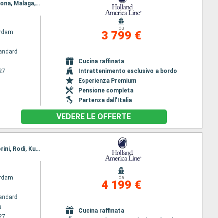
Itinerario : Trieste, Zadar, Dubrovnik, Kotor, Corfu, Messina, Napoli, Civitavecchia - Roma, Barcellona, Malaga, Tangeri, Almeria, Cagliari, Civitavecchia - Roma, Livorno, Ajaccio, Marsiglia, Barcellona
da
rdam
3 799 €
andard
Cucina raffinata
27
Intrattenimento esclusivo a bordo
Esperienza Premium
Pensione completa
Partenza dall'Italia
VEDERE LE OFFERTE
Itinerario : Barcellona, Villefranche, Livorno, Civitavecchia - Roma, Napoli, Messina, Chania, Santorini, Rodi, Kusadasi, Pireo - Atene, Kusadasi, Istanbul, Mykonos, Chania, Katakolon, Saranda, Dubrovnik, Trieste
rdam
da
4 199 €
andard
a
Cucina raffinata
27