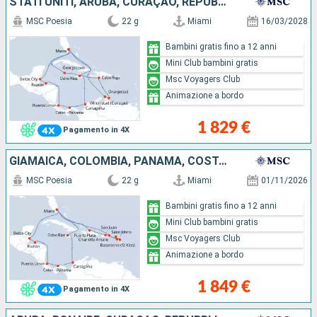
STATI UNITI, ARUBA, CURAÇAO, REPUBBLICA DOMINICANA, GIAMAICA, ISOLE CAYMAN, COLOMBIA, PANAMA, COSTA RICA, HONDURAS, BELIZE
MSC Poesia
22 g
Miami
16/03/2028
Bambini gratis fino a 12 anni
Mini Club bambini gratis
Msc Voyagers Club
Animazione a bordo
1 829 €
Pagamento in 4X
GIAMAICA, COLOMBIA, PANAMA, COSTA RICA, HONDURAS, BELIZE, STATI UNITI, SAN CRISTOFORO E NEVIS, SAINT MARTIN, ANTIGUA E BARBUDA, PORTORICO, REPUBBLICA DOMINICANA
MSC Poesia
22 g
Miami
01/11/2026
Bambini gratis fino a 12 anni
Mini Club bambini gratis
Msc Voyagers Club
Animazione a bordo
1 849 €
Pagamento in 4X