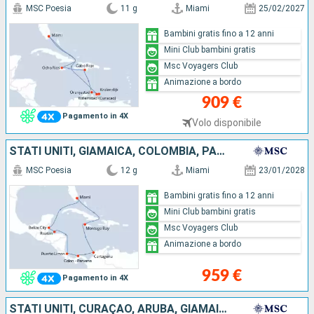
MSC Poesia
11 g
Miami
25/02/2027
Bambini gratis fino a 12 anni
Mini Club bambini gratis
Msc Voyagers Club
Animazione a bordo
909 €
Pagamento in 4X
Volo disponibile
STATI UNITI, GIAMAICA, COLOMBIA, PANAMA, COSTA RICA, HONDURAS, BELIZE
MSC Poesia
12 g
Miami
23/01/2028
Bambini gratis fino a 12 anni
Mini Club bambini gratis
Msc Voyagers Club
Animazione a bordo
959 €
Pagamento in 4X
STATI UNITI, CURAÇAO, ARUBA, GIAMAICA, ISOLE CAYMAN, MESSICO