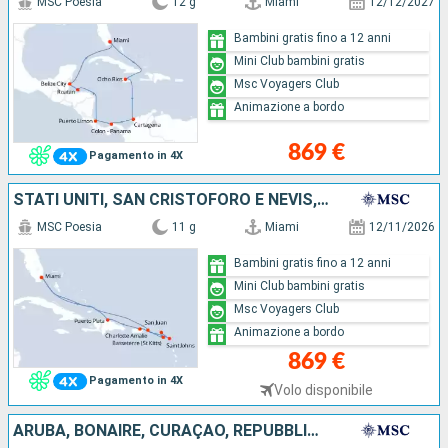
MSC Poesia
12 g
Miami
12/12/2027
Bambini gratis fino a 12 anni
Mini Club bambini gratis
Msc Voyagers Club
Animazione a bordo
869 €
Pagamento in 4X
STATI UNITI, SAN CRISTOFORO E NEVIS, SAINT MARTIN, ANTIGUA E BARBUDA, PORTORICO, REPUBBLICA DOMINICANA
MSC Poesia
11 g
Miami
12/11/2026
Bambini gratis fino a 12 anni
Mini Club bambini gratis
Msc Voyagers Club
Animazione a bordo
869 €
Pagamento in 4X
Volo disponibile
ARUBA, BONAIRE, CURAÇAO, REPUBBLICA DOMINICANA, GIAMAICA, STATI UNITI