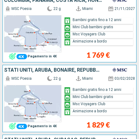
COLOMBIA, PANAMA, COSTA RICA, HONDURAS, BELIZE, STATI UNITI, BONAIRE, ARUBA, CURAÇAO, REPUBBLICA DOMINICANA, GIAMAICA
MSC Poesia
22 g
Miami
21/11/2027
Bambini gratis fino a 12 anni
Mini Club bambini gratis
Msc Voyagers Club
Animazione a bordo
1 769 €
Pagamento in 4X
STATI UNITI, ARUBA, BONAIRE, REPUBBLICA DOMINICANA, GIAMAICA, ISOLE CAYMAN, COLOMBIA, PANAMA, COSTA RICA, HONDURAS, BELIZE
MSC Poesia
22 g
Miami
03/02/2028
Bambini gratis fino a 12 anni
Mini Club bambini gratis
Msc Voyagers Club
Animazione a bordo
1 829 €
Pagamento in 4X