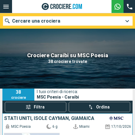
Cercare una crociera
Le nostre destinazioni
Crociere Caraibi su MSC Poesia
38 crociere trovate
Mesi di partenza
Porti
Compagnie
38
I tuoi criteri di ricerca:
Ricerca
MSC Poesia - Caraibi
crociere
Filtra
Ordina
STATI UNITI, ISOLE CAYMAN, GIAMAICA
MSC Poesia
6 g
Miami
17/10/2026