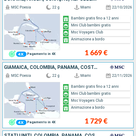
MSC Poesia
22 g
Miami
22/10/2026
Bambini gratis fino a 12 anni
Mini Club bambini gratis
Msc Voyagers Club
Animazione a bordo
1 669 €
Pagamento in 4X
GIAMAICA, COLOMBIA, PANAMA, COSTA RICA, HONDURAS, BELIZE, STATI UNITI, CURAÇAO, ARUBA, REPUBBLICA DOMINICANA, ISOLE CAYMAN
MSC Poesia
22 g
Miami
22/11/2026
Bambini gratis fino a 12 anni
Mini Club bambini gratis
Msc Voyagers Club
Animazione a bordo
1 729 €
Pagamento in 4X
STATI UNITI, COLOMBIA, PANAMA, COSTA RICA, HONDURAS, BELIZE, BONAIRE, ARUBA, REPUBBLICA DOMINICANA, GIAMAICA, ISOLE CAYMAN