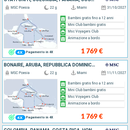
MSC Poesia
22 g
Miami
31/10/2027
Bambini gratis fino a 12 anni
Mini Club bambini gratis
Msc Voyagers Club
Animazione a bordo
1 769 €
Pagamento in 4X
BONAIRE, ARUBA, REPUBBLICA DOMINICANA, GIAMAICA, ISOLE CAYMAN, COLOMBIA, PANAMA, COSTA RICA, HONDURAS, BELIZE, STATI UNITI
MSC Poesia
22 g
Miami
11/11/2027
Bambini gratis fino a 12 anni
Mini Club bambini gratis
Msc Voyagers Club
Animazione a bordo
1 769 €
Pagamento in 4X