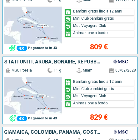
MSC Poesia
11 g
Miami
11/11/2027
Bambini gratis fino a 12 anni
Mini Club bambini gratis
Msc Voyagers Club
Animazione a bordo
809 €
Pagamento in 4X
STATI UNITI, ARUBA, BONAIRE, REPUBBLICA DOMINICANA, GIAMAICA, ISOLE CAYMAN
MSC Poesia
11 g
Miami
03/02/2028
Bambini gratis fino a 12 anni
Mini Club bambini gratis
Msc Voyagers Club
Animazione a bordo
829 €
Pagamento in 4X
GIAMAICA, COLOMBIA, PANAMA, COSTA RICA, HONDURAS, BELIZE, STATI UNITI