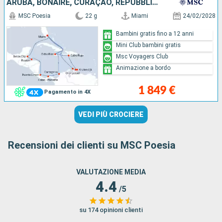
ARUBA, BONAIRE, CURAÇAO, REPUBBLICA DOMINICANA, STATI UNITI, GIAMAICA, COLOMBIA, PANAMA, COSTA RICA, HONDURAS, BELIZE
MSC Poesia
22 g
Miami
24/02/2028
Bambini gratis fino a 12 anni
Mini Club bambini gratis
Msc Voyagers Club
Animazione a bordo
1 849 €
Pagamento in 4X
VEDI PIÙ CROCIERE
Recensioni dei clienti su MSC Poesia
VALUTAZIONE MEDIA
4.4
/5
su 174 opinioni clienti