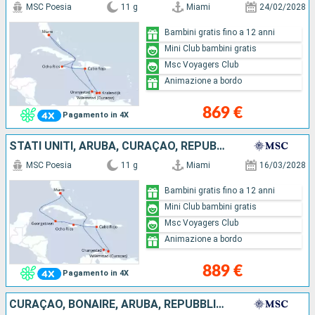
MSC Poesia
11 g
Miami
24/02/2028
Bambini gratis fino a 12 anni
Mini Club bambini gratis
Msc Voyagers Club
Animazione a bordo
869 €
Pagamento in 4X
STATI UNITI, ARUBA, CURAÇAO, REPUBBLICA DOMINICANA, GIAMAICA, ISOLE CAYMAN
MSC Poesia
11 g
Miami
16/03/2028
Bambini gratis fino a 12 anni
Mini Club bambini gratis
Msc Voyagers Club
Animazione a bordo
889 €
Pagamento in 4X
CURAÇAO, BONAIRE, ARUBA, REPUBBLICA DOMINICANA, GIAMAICA, STATI UNITI