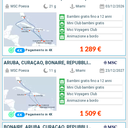
MSC Poesia
21 g
Miami
03/12/2026
Bambini gratis fino a 12 anni
Mini Club bambini gratis
Msc Voyagers Club
Animazione a bordo
1 289 €
Pagamento in 4X
ARUBA, CURAÇAO, BONAIRE, REPUBBLICA DOMINICANA, GIAMAICA, STATI UNITI
MSC Poesia
11 g
Miami
23/12/2027
Bambini gratis fino a 12 anni
Mini Club bambini gratis
Msc Voyagers Club
Animazione a bordo
1 509 €
Pagamento in 4X
BONAIRE, ARUBA, CURAÇAO, REPUBBLICA DOMINICANA, GIAMAICA, COLOMBIA, PANAMA, COSTA RICA, HONDURAS, BELIZE, STATI UNITI