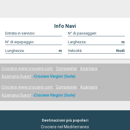
Info Navi
Entrata in servizio:
N° di passeggeri:
N° di equipaggio:
Larghezza:
m
Lunghezza:
m
Velocità:
Nodi
Crociere www.crociere.com
Compagnie
Azamara
Azamara Quest
Crociere Vergini (Isole)
Crociere www.crociere.com
Compagnie
Azamara
Azamara Quest
Crociere Vergini (Isole)
Destinazioni più popolari
Crociere nel Mediterraneo