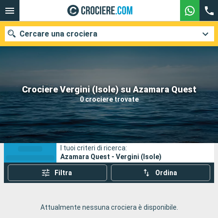
Cercare una crociera
Le nostre destinazioni
Crociere Vergini (Isole) su Azamara Quest
0 crociere trovate
Mesi di partenza
Porti
Compagnie
I tuoi criteri di ricerca:
Ricerca
Azamara Quest - Vergini (Isole)
Filtra
Ordina
Attualmente nessuna crociera è disponibile.