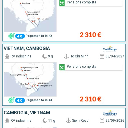
Pensione completa
2 310 €
Pagamento in 4X
VIETNAM, CAMBOGIA
RV indochine
9 g
Ho Chi Minh
03/04/2027
Pensione completa
2 310 €
Pagamento in 4X
CAMBOGIA, VIETNAM
RV indochine
11 g
Siem Reap
29/09/2026