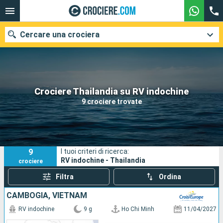
Cercare una crociera
Le nostre destinazioni
Crociere Thailandia su RV indochine
9 crociere trovate
Mesi di partenza
Porti
Compagnie
9
I tuoi criteri di ricerca:
Ricerca
RV indochine - Thailandia
crociere
Filtra
Ordina
CAMBOGIA, VIETNAM
RV indochine
9 g
Ho Chi Minh
11/04/2027