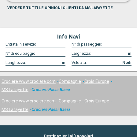
VERDERE TUTTI LE OPINIONI CLIENTI DA MS LAFAYETTE
Info Navi
Entrata in servizio:
N° di passeggeri:
N° di equipaggio:
Larghezza:
m
Lunghezza:
m
Velocità:
Nodi
Crociere www.crociere.com
Compagnie
CroisiEurope
MS Lafayette
Crociere Paesi Bassi
Crociere www.crociere.com
Compagnie
CroisiEurope
MS Lafayette
Crociere Paesi Bassi
Destinazioni più popolari