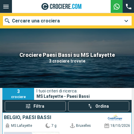
Cercare una crociera
Le nostre destinazioni
Crociere Paesi Bassi su MS Lafayette
3 crociere trovate
Mesi di partenza
Porti
Compagnie
3
I tuoi criteri di ricerca:
Ricerca
MS Lafayette - Paesi Bassi
crociere
Filtra
Ordina
BELGIO, PAESI BASSI
MS Lafayette
7 g
Bruxelles
18/10/2026