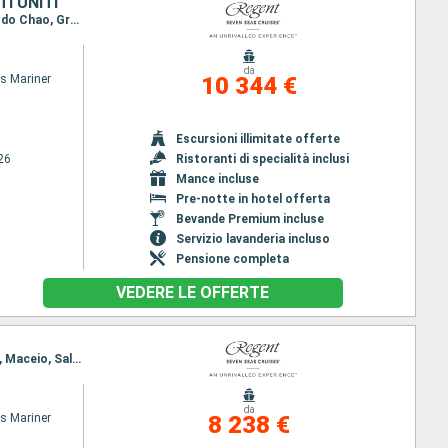
I UNITI
Itinerario : Miami, Bridgetown, Port of Spain, Santarem, Boca da Valeria, Manaus, Parintins, Alter do Chao, Grenada, San Juan, Miami
da
s Mariner
10 344 €
Escursioni illimitate offerte
26
Ristoranti di specialità inclusi
Mance incluse
Pre-notte in hotel offerta
Bevande Premium incluse
Servizio lavanderia incluso
Pensione completa
VEDERE LE OFFERTE
Itinerario : Miami, Charlotte Amalie, St. Johns, Castries, Bridgetown, Devil's Island, Belem, Recife, Maceio, Salvador di Bahia, Buzios, Rio de Janeiro
da
s Mariner
8 238 €