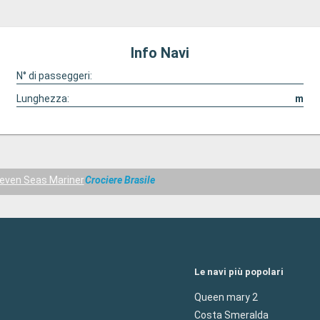
Info Navi
N° di passeggeri:
Lunghezza:
m
even Seas Mariner
Crociere Brasile
Le navi più popolari
Queen mary 2
Costa Smeralda