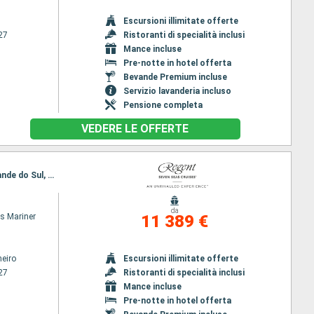
Escursioni illimitate offerte
27
Ristoranti di specialità inclusi
Mance incluse
Pre-notte in hotel offerta
Bevande Premium incluse
Servizio lavanderia incluso
Pensione completa
VEDERE LE OFFERTE
Itinerario : Rio de Janeiro, Buzios, Ilha Grande, Ilhabella, Sao Francisco do Sul, Porto Belo, Rio Grande do Sul, Montevideo, Buenos Aires
da
s Mariner
11 389 €
neiro
Escursioni illimitate offerte
27
Ristoranti di specialità inclusi
Mance incluse
Pre-notte in hotel offerta