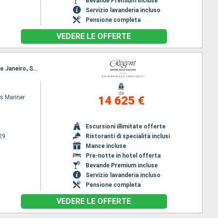
Bevande Premium incluse
Servizio lavanderia incluso
Pensione completa
VEDERE LE OFFERTE
Itinerario : Miami, Bridgetown, Santarem, Boca da Valeria, Manaus, Parintins, Alter do Chao, Rio de Janeiro, Sao Paulo, Montevideo, Buenos Aires
da
s Mariner
14 625 €
Escursioni illimitate offerte
29
Ristoranti di specialità inclusi
Mance incluse
Pre-notte in hotel offerta
Bevande Premium incluse
Servizio lavanderia incluso
Pensione completa
VEDERE LE OFFERTE