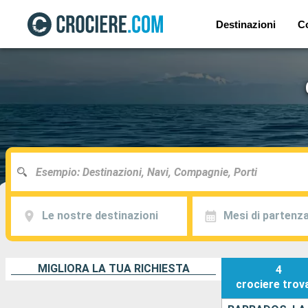
Destinazioni
C
Le nostre destinazioni
Mesi di partenz
MIGLIORA LA TUA RICHIESTA
4
crociere
trov