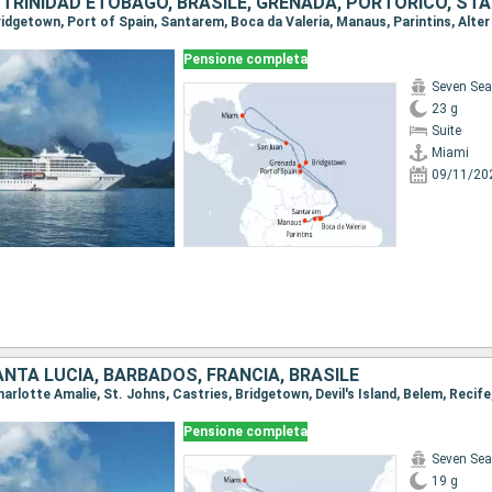
TRINIDAD ETOBAGO, BRASILE, GRENADA, PORTORICO, STAT
Pensione completa
Seven Sea
23 g
Suite
Miami
09/11/20
SANTA LUCIA, BARBADOS, FRANCIA, BRASILE
Pensione completa
Seven Sea
19 g