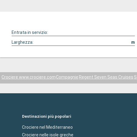
Entrata in servizio:
Larghezza:
m
Crociere www.crociere.com
Compagnie
Regent Seven Seas Cruises
S
Destinazioni più popolari
Crociere nel Mediterraneo
Crociere nelle isole greche