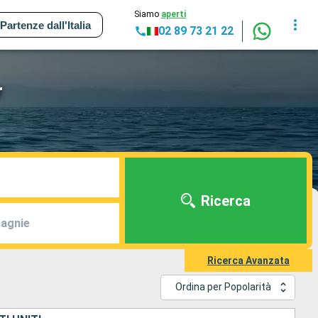
Siamo
aperti
Partenze dall'Italia
02 89 73 21 22
r
Ricerca
agnie
Ricerca Avanzata
Ordina per Popolarità