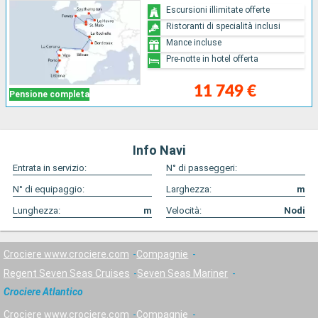
Escursioni illimitate offerte
Ristoranti di specialità inclusi
Mance incluse
Pre-notte in hotel offerta
11 749 €
Pensione completa
Info Navi
Entrata in servizio:
N° di passeggeri:
N° di equipaggio:
Larghezza:
m
Lunghezza:
m
Velocità:
Nodi
Crociere www.crociere.com
Compagnie
Regent Seven Seas Cruises
Seven Seas Mariner
Crociere Atlantico
Crociere www.crociere.com
Compagnie