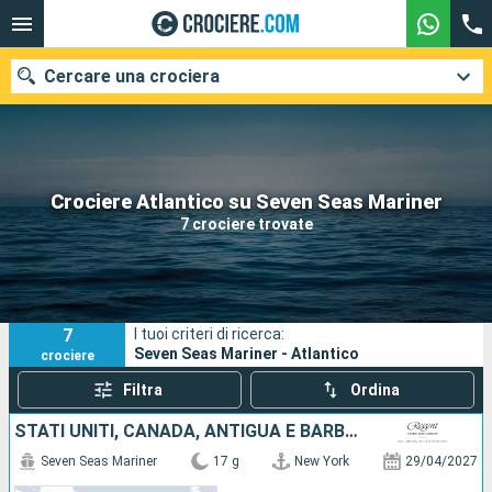
Cercare una crociera
Le nostre destinazioni
Crociere Atlantico su Seven Seas Mariner
7 crociere trovate
Mesi di partenza
Porti
Compagnie
7
I tuoi criteri di ricerca:
Ricerca
Seven Seas Mariner - Atlantico
crociere
Filtra
Ordina
STATI UNITI, CANADA, ANTIGUA E BARBUDA, TENERIFE, LANZAROTE, MAROCCO, PORTOGALLO
Seven Seas Mariner
17 g
New York
29/04/2027