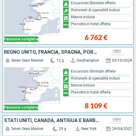
Escursioni illimitate offerte
Ristoranti di specialità inclusi
Mance incluse
Pre-notte in hotel offerta
6 762 €
Pensione completa
REGNO UNITO, FRANCIA, SPAGNA, PORTOGALLO
Seven Seas Mariner
12 g
Southampton
03/10/2028
Escursioni illimitate offerte
Ristoranti di specialità inclusi
Mance incluse
Pre-notte in hotel offerta
8 109 €
Pensione completa
STATI UNITI, CANADA, ANTIGUA E BARBUDA, TENERIFE, LANZAROTE, MAROCCO, PORTOGALLO, SPAGNA, FRANCIA, REGNO UNITO
Seven Seas Mariner
29 g
New York
29/04/2027