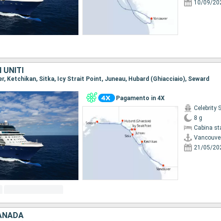
10/09/20
 UNITI
er, Ketchikan, Sitka, Icy Strait Point, Juneau, Hubard (Ghiacciaio), Seward
Pagamento in 4X
Celebrity 
8 g
Cabina st
Vancouve
21/05/20
CANADA