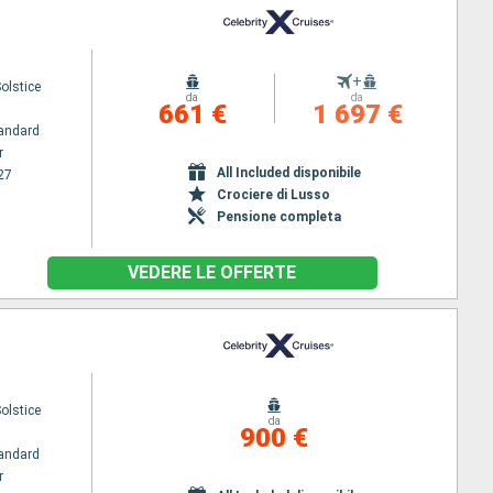
+
Solstice
da
da
661 €
1 697 €
andard
r
All Included disponibile
27
Crociere di Lusso
Pensione completa
VEDERE LE OFFERTE
Solstice
da
900 €
andard
r