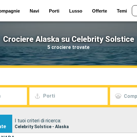
ompagnie
Navi
Porti
Lusso
Offerte
Temi
Crociere Alaska su Celebrity Solstice
5 crociere trovate
a
Porti
Comp
I tuoi criteri di ricerca:
ate
Celebrity Solstice - Alaska