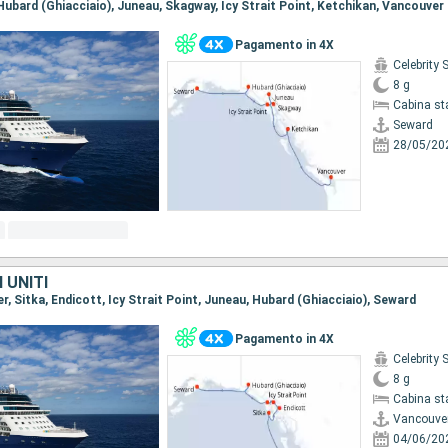
 Hubard (Ghiacciaio), Juneau, Skagway, Icy Strait Point, Ketchikan, Vancouver
Pagamento in 4X
Celebrity 
8 g
Cabina st
Seward
28/05/20
 UNITI
er, Sitka, Endicott, Icy Strait Point, Juneau, Hubard (Ghiacciaio), Seward
Pagamento in 4X
Celebrity 
8 g
Cabina st
Vancouve
04/06/20