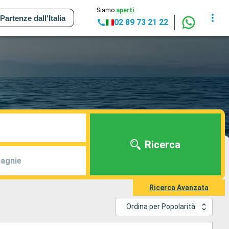
Siamo
aperti
Partenze dall'Italia
02 89 73 21 22
Ricerca
agnie
Ricerca Avanzata
Ordina per Popolarità