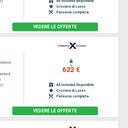
All Included disponibile
27
Crociere di Lusso
Pensione completa
VEDERE LE OFFERTE
Solstice
da
622 €
andard
r
All Included disponibile
27
Crociere di Lusso
Pensione completa
VEDERE LE OFFERTE