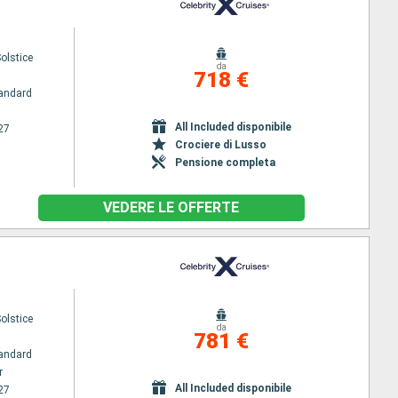
Solstice
da
718 €
andard
All Included disponibile
27
Crociere di Lusso
Pensione completa
VEDERE LE OFFERTE
Solstice
da
781 €
andard
r
All Included disponibile
27