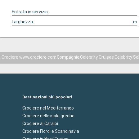
Entrata in servizio:
Larghezza:
m
Crociere www.crociere.com
Compagnie
Celebrity Cruises
Celebrity So
Destinazioni più popolari
Crociere nel Mediterraneo
Crociere nelle isole greche
Crociere ai Caraibi
Crociere Flordi e Scandinavia
Crociere in Nord Europa