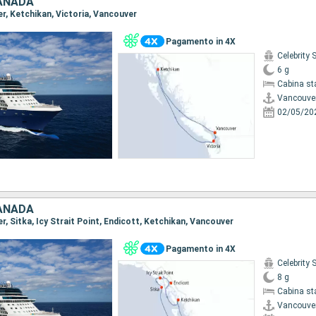
CANADA
er, Ketchikan, Victoria, Vancouver
Pagamento in 4X
Celebrity 
6 g
Cabina st
Vancouve
02/05/20
CANADA
er, Sitka, Icy Strait Point, Endicott, Ketchikan, Vancouver
Pagamento in 4X
Celebrity 
8 g
Cabina st
Vancouve