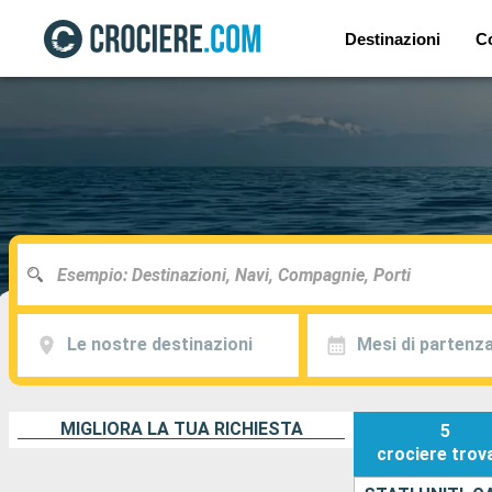
Destinazioni
C
Le nostre destinazioni
Mesi di partenz
MIGLIORA LA TUA RICHIESTA
5
crociere
trov