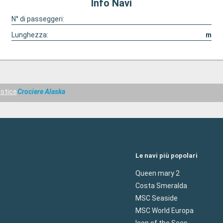
Info Navi
N° di passeggeri:
Lunghezza:
m
lstice
Crociere Alaska
Le navi più popolari
Queen mary 2
Costa Smeralda
MSC Seaside
MSC World Europa
Icon of the Seas