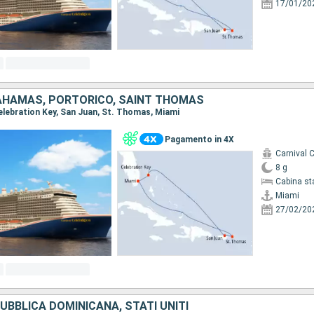
17/01/20
 BAHAMAS, PORTORICO, SAINT THOMAS
Celebration Key, San Juan, St. Thomas, Miami
Pagamento in 4X
Carnival C
8 g
Cabina st
Miami
27/02/20
BBLICA DOMINICANA, STATI UNITI