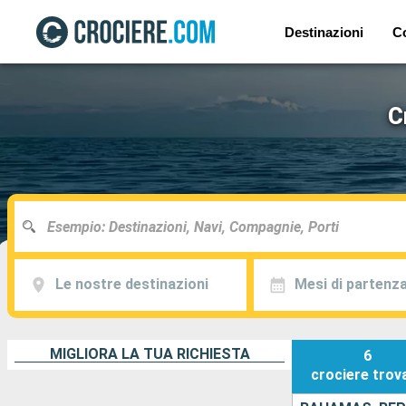
Destinazioni
C
C
Le nostre destinazioni
Mesi di partenz
MIGLIORA LA TUA RICHIESTA
6
crociere
trov