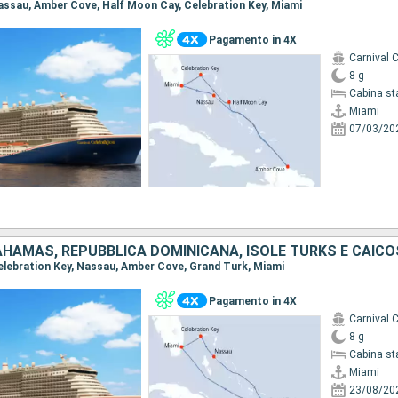
 Nassau, Amber Cove, Half Moon Cay, Celebration Key, Miami
Pagamento in 4X
Carnival C
8 g
Cabina st
Miami
07/03/20
BAHAMAS, REPUBBLICA DOMINICANA, ISOLE TURKS E CAICO
 Celebration Key, Nassau, Amber Cove, Grand Turk, Miami
Pagamento in 4X
Carnival C
8 g
Cabina st
Miami
23/08/20