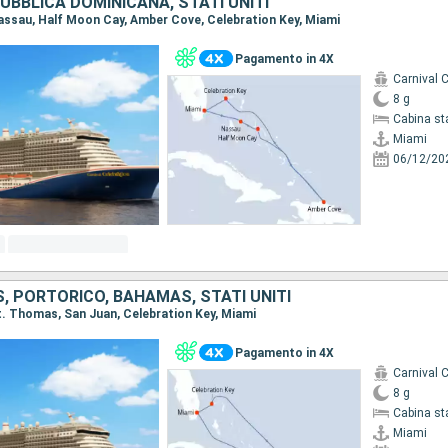
BBLICA DOMINICANA, STATI UNITI
 Nassau, Half Moon Cay, Amber Cove, Celebration Key, Miami
Pagamento in 4X
Carnival C
8 g
Cabina st
Miami
06/12/20
, PORTORICO, BAHAMAS, STATI UNITI
St. Thomas, San Juan, Celebration Key, Miami
Pagamento in 4X
Carnival C
8 g
Cabina st
Miami