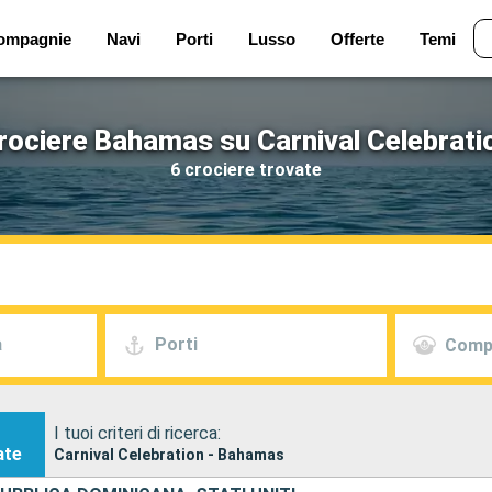
ompagnie
Navi
Porti
Lusso
Offerte
Temi
rociere Bahamas su Carnival Celebrati
6 crociere trovate
a
Porti
Comp
I tuoi criteri di ricerca:
ate
Carnival Celebration - Bahamas