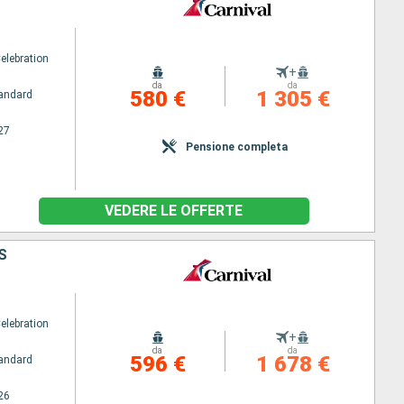
elebration
+
da
da
580 €
1 305 €
andard
27
Pensione completa
VEDERE LE OFFERTE
S
elebration
+
da
da
596 €
1 678 €
andard
26