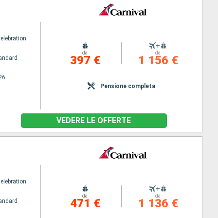
elebration
+
da
da
397 €
1 156 €
andard
26
Pensione completa
VEDERE LE OFFERTE
elebration
+
da
da
471 €
1 136 €
andard