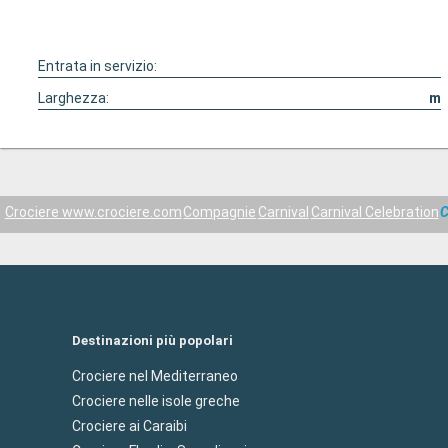
Entrata in servizio:
Larghezza:
m
Crociere www.crociere.com
Compagnie
Carnival
Carnival Celebration
C
Destinazioni più popolari
Crociere nel Mediterraneo
Crociere nelle isole greche
Crociere ai Caraibi