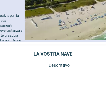
est, la punta
trada
tramonti
breve distanza e
te di sabbia
y Largo offrono
dintorni di
egione.
LA VOSTRA NAVE
Descrittivo