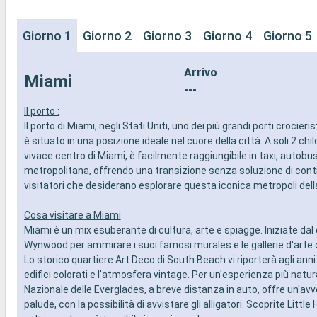
Giorno 1
Giorno 2
Giorno 3
Giorno 4
Giorno 5
Arrivo
Miami
---
Il porto :
Il porto di Miami, negli Stati Uniti, uno dei più grandi porti crocieri
è situato in una posizione ideale nel cuore della città. A soli 2 chi
vivace centro di Miami, è facilmente raggiungibile in taxi, autobu
metropolitana, offrendo una transizione senza soluzione di conti
visitatori che desiderano esplorare questa iconica metropoli della
Cosa visitare a Miami
Miami è un mix esuberante di cultura, arte e spiagge. Iniziate dal 
Wynwood per ammirare i suoi famosi murales e le gallerie d'arte 
Lo storico quartiere Art Deco di South Beach vi riporterà agli anni 
edifici colorati e l'atmosfera vintage. Per un'esperienza più natura
Nazionale delle Everglades, a breve distanza in auto, offre un'avv
palude, con la possibilità di avvistare gli alligatori. Scoprite Little