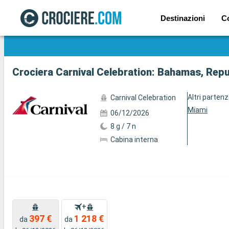
Destinazioni
C
Mostra le altre 5 foto
Crociera Carnival Celebration: Bahamas, Repub
Altri parten
Carnival Celebration
Miami
06/12/2026
8 g / 7 n
Cabina interna
+
397 €
1 218 €
da
da