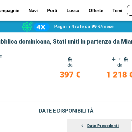
ompagnie
Navi
Porti
Lusso
Offerte
Temi
Paga in 4 rate da
99 €
/mese
blica dominicana, Stati uniti in partenza da Mia
ze
+
da
da
397 €
1 218 
DATE E DISPONIBILITÀ
Date Precedenti