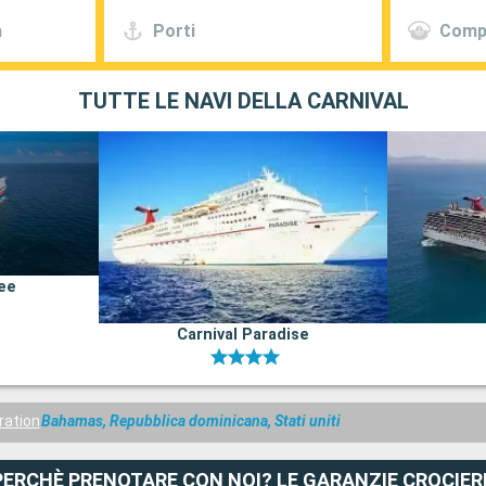
a
Porti
Comp
TUTTE LE NAVI DELLA CARNIVAL
lee
Carnival Paradise
ration
Bahamas, Repubblica dominicana, Stati uniti
PERCHÈ PRENOTARE CON NOI? LE GARANZIE CROCIER