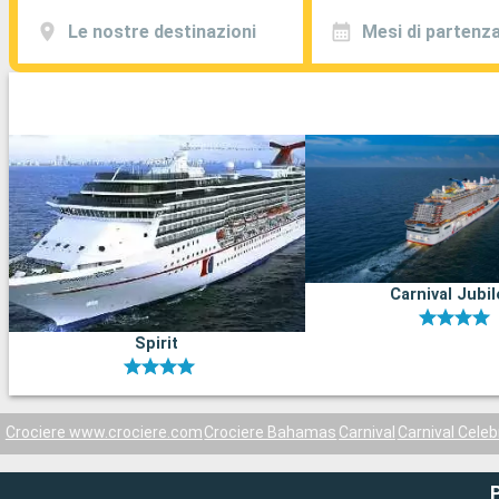
Le nostre destinazioni
Mesi di partenz
Carnival Jubi
Spirit
Crociere www.crociere.com
Crociere Bahamas
Carnival
Carnival Celeb