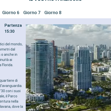
Giorno 6
Giorno 7
Giorno 8
Partenza
15:30
stici del mondo,
lometri dal
s o anche in
nuità ai
 Florida.
quartiere di
d'avanguardia.
'30 con i suoi
le, il Parco
entura nella
 Havana, dove la