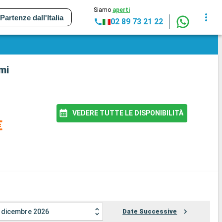
Siamo
aperti
Partenze dall'Italia
02 89 73 21 22
mi
VEDERE TUTTE LE DISPONIBILITÀ
€
dicembre 2026
Date Successive