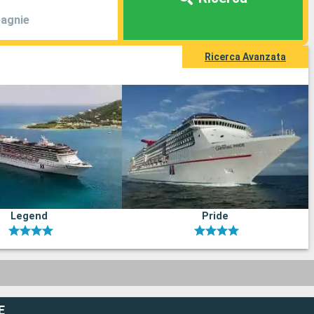
agnie
Ricerca Avanzata
Legend
Pride
E