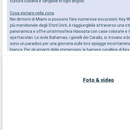
cultura cubana è tangibile in ogni angolo.
Cosa visitare nella zona
Nei dintorni di Miami si possono fare numerose escursioni. Key W
più meridionale degli Stati Uniti, è raggiungibile attraverso una s
panoramica e offre un'atmosfera rilassata con case colorate e 
spettacolari. Le isole Bahamas, i gioielli dei Caraibi, si trovano a 
sono un paradiso per una giornata sulle loro spiagge incontamina
bianca. Per gli amanti delle immersioni, le barriere coralline di Ke
una straordinaria esperienza subacquea. Queste destinazioni nei 
Miami rivelano la bellezza naturale e la diversità culturale della r
Foto & video