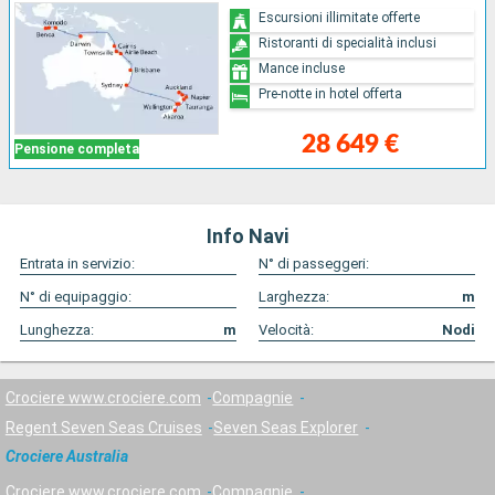
Escursioni illimitate offerte
Ristoranti di specialità inclusi
Mance incluse
Pre-notte in hotel offerta
28 649 €
Pensione completa
Info Navi
Entrata in servizio:
N° di passeggeri:
N° di equipaggio:
Larghezza:
m
Lunghezza:
m
Velocità:
Nodi
Crociere www.crociere.com
Compagnie
Regent Seven Seas Cruises
Seven Seas Explorer
Crociere Australia
Crociere www.crociere.com
Compagnie