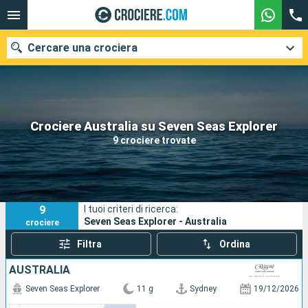
Cercare una crociera
Le nostre destinazioni
Crociere Australia su Seven Seas Explorer
9 crociere trovate
Mesi di partenza
Porti
Compagnie
9
I tuoi criteri di ricerca:
Ricerca
Seven Seas Explorer - Australia
crociere
Filtra
Ordina
AUSTRALIA
Seven Seas Explorer
11 g
Sydney
19/12/2026