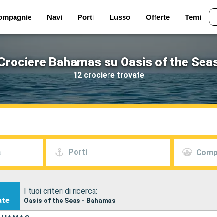
ompagnie
Navi
Porti
Lusso
Offerte
Temi
Crociere Bahamas su Oasis of the Sea
12 crociere trovate
a
Porti
Comp
I tuoi criteri di ricerca:
ate
Oasis of the Seas - Bahamas