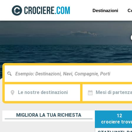
Destinazioni
C
Le nostre destinazioni
Mesi di partenz
MIGLIORA LA TUA RICHIESTA
12
crociere
trov