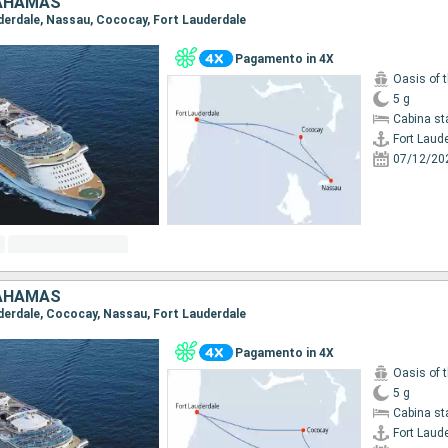
BAHAMAS
auderdale, Nassau, Cococay, Fort Lauderdale
Pagamento in 4X
Oasis of 
5 g
Cabina st
Fort Laud
07/12/20
BAHAMAS
auderdale, Cococay, Nassau, Fort Lauderdale
Pagamento in 4X
Oasis of 
5 g
Cabina st
Fort Laud