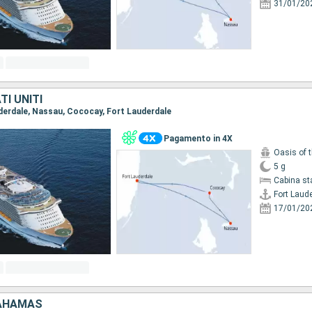
31/01/20
I UNITI
auderdale, Nassau, Cococay, Fort Lauderdale
Pagamento in 4X
Oasis of 
5 g
Cabina st
Fort Laud
17/01/20
BAHAMAS