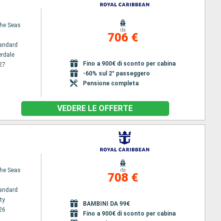
the Seas
da
706 €
andard
erdale
Fino a 900€ di sconto per cabina
27
-60% sul 2° passeggero
Pensione completa
VEDERE LE OFFERTE
the Seas
da
708 €
andard
ty
BAMBINI DA 99€
26
Fino a 900€ di sconto per cabina