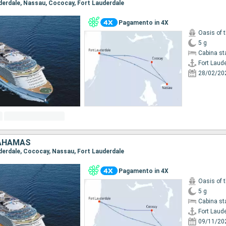
auderdale, Nassau, Cococay, Fort Lauderdale
Pagamento in 4X
Oasis of 
5 g
Cabina st
Fort Laud
28/02/20
BAHAMAS
auderdale, Cococay, Nassau, Fort Lauderdale
Pagamento in 4X
Oasis of 
5 g
Cabina st
Fort Laud
09/11/20