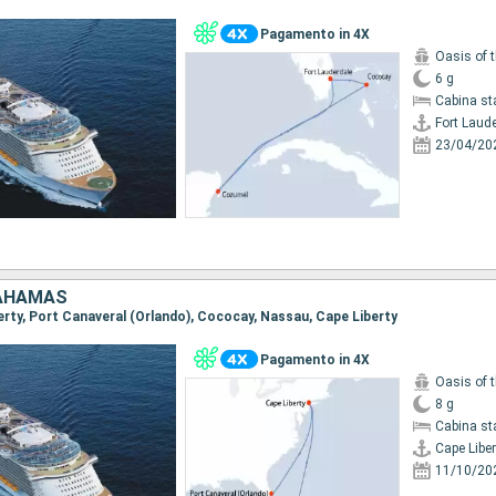
Pagamento in 4X
Oasis of 
6 g
Cabina st
Fort Laud
23/04/20
BAHAMAS
berty, Port Canaveral (Orlando), Cococay, Nassau, Cape Liberty
Pagamento in 4X
Oasis of 
8 g
Cabina st
Cape Liber
11/10/20