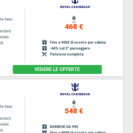
the Seas
da
468 €
andard
erdale
Fino a 900€ di sconto per cabina
28
-60% sul 2° passeggero
Pensione completa
VEDERE LE OFFERTE
the Seas
da
548 €
andard
erdale
BAMBINI DA 99€
26
Fino a 900€ di sconto per cabina