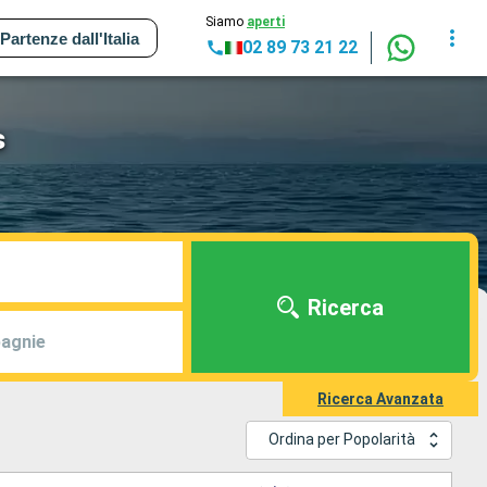
Siamo
aperti
Partenze dall'Italia
02 89 73 21 22
s
Ricerca
agnie
Ricerca Avanzata
Ordina per Popolarità