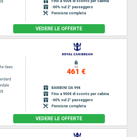
Fino a 900€ di sconto per cabina
28
-60% sul 2° passeggero
Pensione completa
VEDERE LE OFFERTE
the Seas
da
461 €
andard
erdale
BAMBINI DA 99€
28
Fino a 900€ di sconto per cabina
-60% sul 2° passeggero
Pensione completa
VEDERE LE OFFERTE