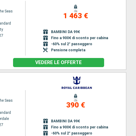
the Seas
da
1 463 €
andard
ty
BAMBINI DA 99€
27
Fino a 900€ di sconto per cabina
-60% sul 2° passeggero
Pensione completa
VEDERE LE OFFERTE
the Seas
da
390 €
andard
erdale
BAMBINI DA 99€
27
Fino a 900€ di sconto per cabina
-60% sul 2° passeggero