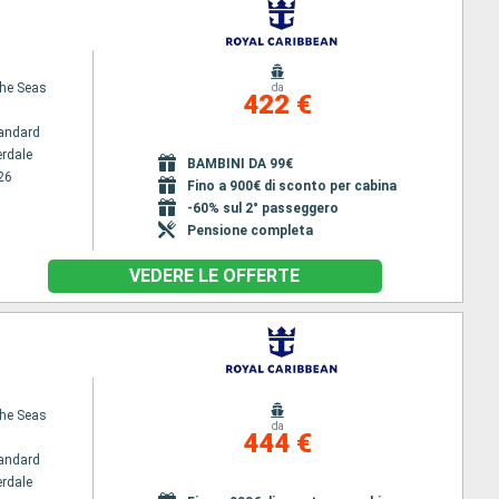
the Seas
da
422 €
andard
erdale
BAMBINI DA 99€
26
Fino a 900€ di sconto per cabina
-60% sul 2° passeggero
Pensione completa
VEDERE LE OFFERTE
the Seas
da
444 €
andard
erdale