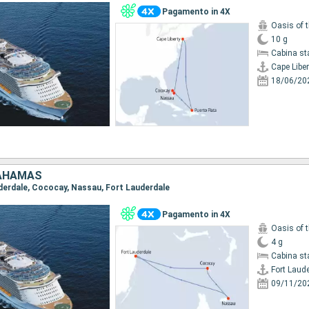
Pagamento in 4X
Oasis of 
10 g
Cabina st
Cape Liber
18/06/20
BAHAMAS
auderdale, Cococay, Nassau, Fort Lauderdale
Pagamento in 4X
Oasis of 
4 g
Cabina st
Fort Laud
09/11/20